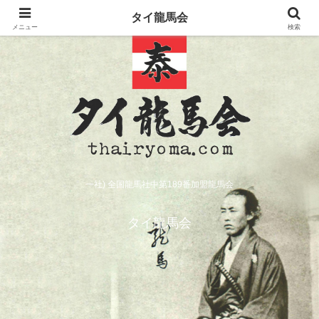
タイ龍馬会
メニュー
検索
一社) 全国龍馬社中第189番加盟龍馬会
タイ龍馬会