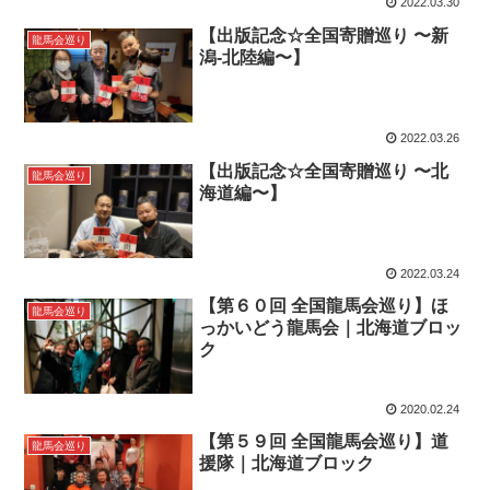
2022.03.30
【出版記念☆全国寄贈巡り 〜新
龍馬会巡り
潟-北陸編〜】
2022.03.26
【出版記念☆全国寄贈巡り 〜北
龍馬会巡り
海道編〜】
2022.03.24
【第６０回 全国龍馬会巡り】ほ
龍馬会巡り
っかいどう龍馬会｜北海道ブロッ
ク
2020.02.24
【第５９回 全国龍馬会巡り】道
龍馬会巡り
援隊｜北海道ブロック