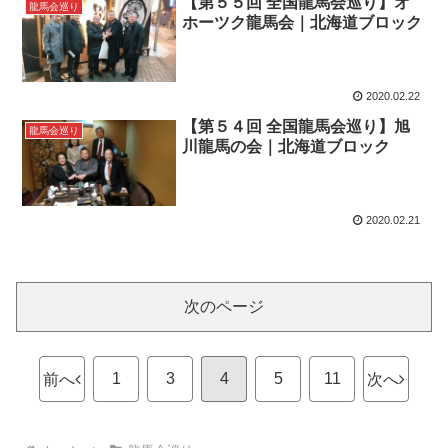
【第５５回 全国龍馬会巡り】オ
龍馬会巡り
ホーツク龍馬会｜北海道ブロック
2020.02.22
【第５４回 全国龍馬会巡り】旭
龍馬会巡り
川龍馬の会｜北海道ブロック
2020.02.21
次のページ
1
3
4
5
11
前へ
次へ