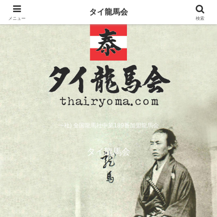
タイ龍馬会
メニュー
検索
一社) 全国龍馬社中第189番加盟龍馬会
タイ龍馬会