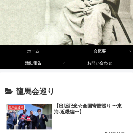
ホーム
会概要
活動報告
お問い合わせ
龍馬会巡り
【出版記念☆全国寄贈巡り 〜東
龍馬会巡り
海-近畿編〜】