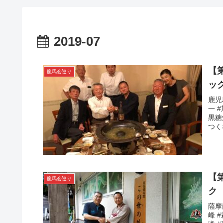
2019-07
【
龍馬会巡り
ッ
鹿児
一 
黒糖
つく
【
龍馬会巡り
ク
薩摩
峰 