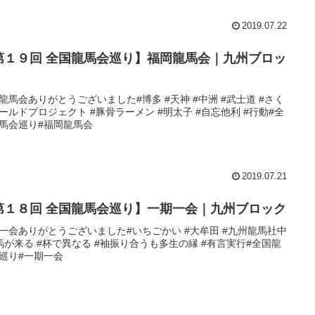
2019.07.22
第１９回 全国龍馬会巡り】福岡龍馬会｜九州ブロッ
龍馬会ありがとうございました#博多 #天神 #中洲 #武士道 #さく
ールドプロジェクト #豚骨ラーメン #明太子 #自忘他利 #行動#全
馬会巡り#福岡龍馬会
2019.07.21
第１８回 全国龍馬会巡り】一期一会｜九州ブロック
一会ありがとうございました#いちごかい #大牟田 #九州龍馬社中
馬が来る #杯で異なる #袖振り合うも多生の縁 #有言実行#全国龍
巡り#一期一会