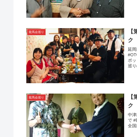
【
龍馬会巡り
ク
延岡
#O
ポッ
巡り
【
龍馬会巡り
ク
中津
で 
全国