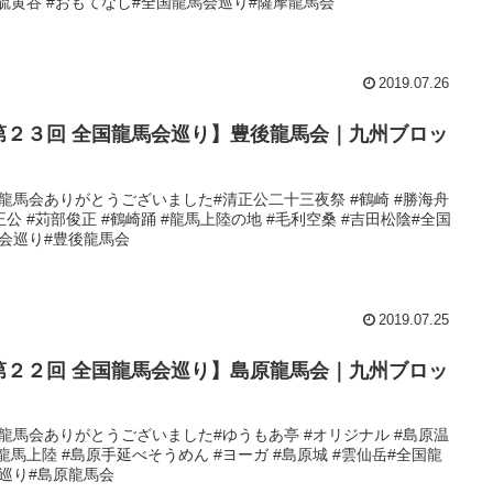
#硫黄谷 #おもてなし#全国龍馬会巡り#薩摩龍馬会
2019.07.26
第２３回 全国龍馬会巡り】豊後龍馬会｜九州ブロッ
龍馬会ありがとうございました#清正公二十三夜祭 #鶴崎 #勝海舟
正公 #苅部俊正 #鶴崎踊 #龍馬上陸の地 #毛利空桑 #吉田松陰#全国
会巡り#豊後龍馬会
2019.07.25
第２２回 全国龍馬会巡り】島原龍馬会｜九州ブロッ
龍馬会ありがとうございました#ゆうもあ亭 #オリジナル #島原温
#龍馬上陸 #島原手延べそうめん #ヨーガ #島原城 #雲仙岳#全国龍
巡り#島原龍馬会