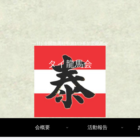
一社) 全国龍馬社中第189番加盟龍馬会
タイ龍馬会
会概要
活動報告