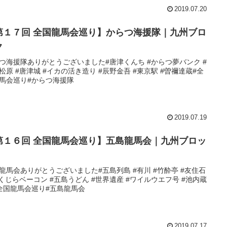
2019.07.20
第１７回 全国龍馬会巡り】からつ海援隊｜九州ブロ
ク
つ海援隊ありがとうございました#唐津くんち #からつ夢バンク #
松原 #唐津城 #イカの活き造り #辰野金吾 #東京駅 #曽禰達蔵#全
馬会巡り#からつ海援隊
2019.07.19
第１６回 全国龍馬会巡り】五島龍馬会｜九州ブロッ
龍馬会ありがとうございました#五島列島 #有川 #竹酔亭 #友住石
#くじらベーコン #五島うどん #世界遺産 #ワイルウエフ号 #池内蔵
全国龍馬会巡り#五島龍馬会
2019.07.17