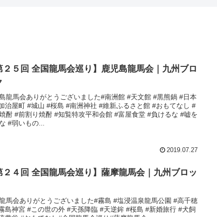
第２５回 全国龍馬会巡り】鹿児島龍馬会｜九州ブロ
ク
島龍馬会ありがとうございました#南洲館 #天文館 #黒熊鍋 #日本
#加治屋町 #城山 #桜島 #南洲神社 #維新ふるさと館 #おもてなし #
焼酎 #前割り焼酎 #知覧特攻平和会館 #富屋食堂 #負けるな #嘘を
な #弱いもの...
2019.07.27
第２４回 全国龍馬会巡り】薩摩龍馬会｜九州ブロッ
龍馬会ありがとうございました#霧島 #塩浸温泉龍馬公園 #高千穂
#霧島神宮 #この世の外 #天孫降臨 #天逆鉾 #桜島 #新婚旅行 #犬飼