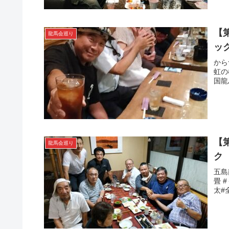
【
龍馬会巡り
ッ
から
虹の
国龍
【
龍馬会巡り
ク
五島
畳 
太#