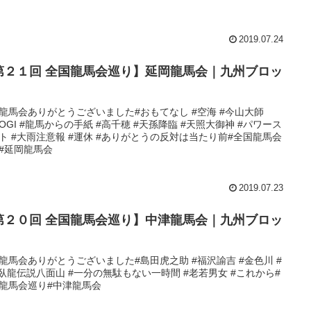
2019.07.24
第２１回 全国龍馬会巡り】延岡龍馬会｜九州ブロッ
龍馬会ありがとうございました#おもてなし #空海 #今山大師
TOGI #龍馬からの手紙 #高千穂 #天孫降臨 #天照大御神 #パワース
ト #大雨注意報 #運休 #ありがとうの反対は当たり前#全国龍馬会
#延岡龍馬会
2019.07.23
第２０回 全国龍馬会巡り】中津龍馬会｜九州ブロッ
龍馬会ありがとうございました#島田虎之助 #福沢諭吉 #金色川 #
#臥龍伝説八面山 #一分の無駄もない一時間 #老若男女 #これから#
龍馬会巡り#中津龍馬会