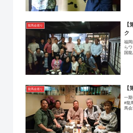
【
龍馬会巡り
ク
福岡
らワ
国龍
【
龍馬会巡り
一期
#龍
馬会