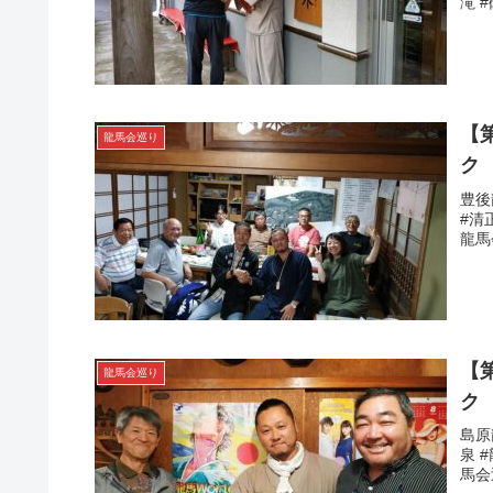
滝 
【
龍馬会巡り
ク
豊後
#清
龍馬
【
龍馬会巡り
ク
島原
泉 
馬会