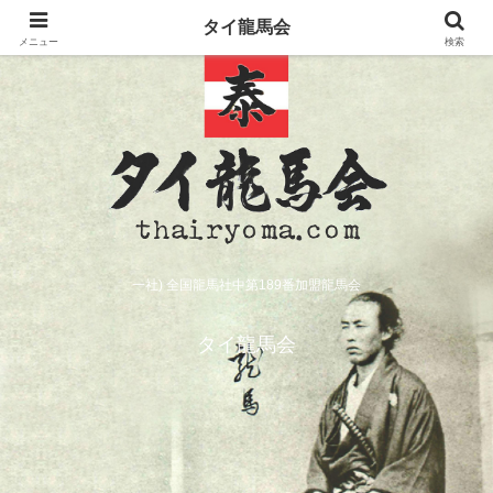
タイ龍馬会
メニュー
検索
一社) 全国龍馬社中第189番加盟龍馬会
タイ龍馬会