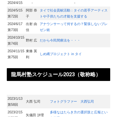
2024/4/15
-
-
2024/5/15
阿部 恭
タイで社会貢献活動：タイの若手アーティス
第72回
子
トや子供たちの才能を支援する
2024/6/17
出射 由
アナウンサーって何するの？緊張しないプレ
第73回
佳
ゼン術
2024/10/15
野村 広
だから今民間療法を・・・
第74回
2024/11/15
東條 英
しめ縄プロジェクト in タイ
第75回
利
龍馬村塾スケジュール2023（敬称略）​
2023/1/13
大西 弘司
フォトグラファー 大西弘司
第58回
2023/2/15
多様なはたらき方の選択肢と広報とい
矢儀田 汐理