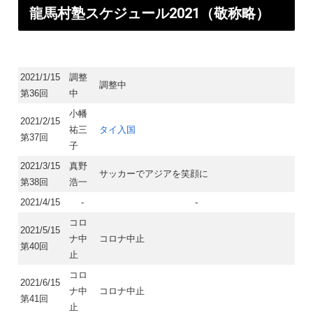
龍馬村塾スケジュール2021（敬称略）​
2021/1/15
調整
調整中
第36回
中
小幡
2021/2/15
祐三
タイ入国
第37回
子
2021/3/15
真野
サッカーでアジアを笑顔に
第38回
浩一
2021/4/15
-
-
コロ
2021/5/15
ナ中
コロナ中止
第40回
止
コロ
2021/6/15
ナ中
コロナ中止
第41回
止