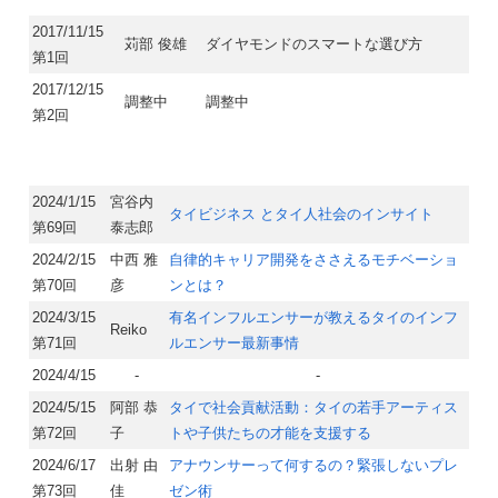
2017/11/15
苅部 俊雄
ダイヤモンドのスマートな選び方
第1回
2017/12/15
調整中
調整中
第2回
2024/1/15
宮谷内
タイビジネス とタイ人社会のインサイト
第69回
泰志郎
2024/2/15
中西 雅
自律的キャリア開発をささえるモチベーショ
第70回
彦
ンとは？
2024/3/15
有名インフルエンサーが教えるタイのインフ
Reiko
第71回
ルエンサー最新事情
2024/4/15
-
-
2024/5/15
阿部 恭
タイで社会貢献活動：タイの若手アーティス
第72回
子
トや子供たちの才能を支援する
2024/6/17
出射 由
アナウンサーって何するの？緊張しないプレ
第73回
佳
ゼン術