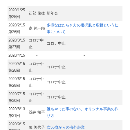
2020/1/25
苅部 俊雄
新年会
第25回
2020/2/15
多様なはたらき方の選択肢と広報という仕
森 純一郎
第26回
事について
2020/3/15
コロナ中
コロナ中止
第27回
止
2020/4/15
-
-
2020/5/15
コロナ中
コロナ中止
第28回
止
2020/6/15
コロナ中
コロナ中止
第29回
止
2020/7/15
コロナ中
コロナ中止
第30回
止
2020/8/13
誰もやった事のない、オリジナル事業の作
浅井 稜平
第31回
り方
2020/9/15
萬 美代子
女55歳からの海外起業