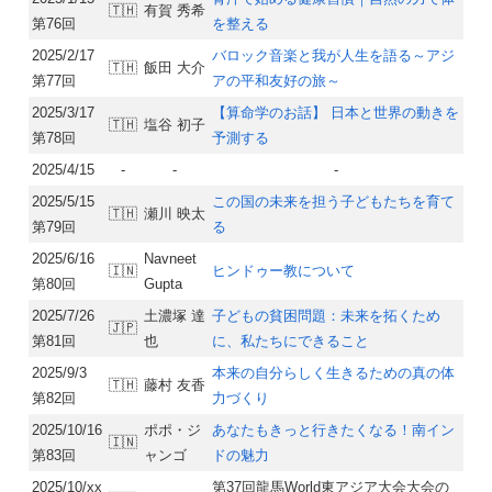
🇹🇭
有賀 秀希
第76回
を整える
2025/2/17
バロック音楽と我が人生を語る～アジ
🇹🇭
飯田 大介
第77回
アの平和友好の旅～
2025/3/17
【算命学のお話】 日本と世界の動きを
🇹🇭
塩谷 初子
第78回
予測する
2025/4/15
-
-
-
2025/5/15
この国の未来を担う子どもたちを育て
🇹🇭
瀬川 映太
第79回
る
2025/6/16
Navneet
🇮🇳
ヒンドゥー教について
第80回
Gupta
2025/7/26
土濃塚 達
子どもの貧困問題：未来を拓くため
🇯🇵
第81回
也
に、私たちにできること
2025/9/3
本来の自分らしく生きるための真の体
🇹🇭
藤村 友香
第82回
力づくり
2025/10/16
ポポ・ジ
あなたもきっと行きたくなる！南イン
🇮🇳
第83回
ャンゴ
ドの魅力
2025/10/xx
第37回龍馬World東アジア大会大会の