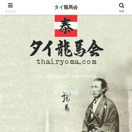
タイ龍馬会
メニュー
検索
一社) 全国龍馬社中第189番加盟龍馬会
タイ龍馬会