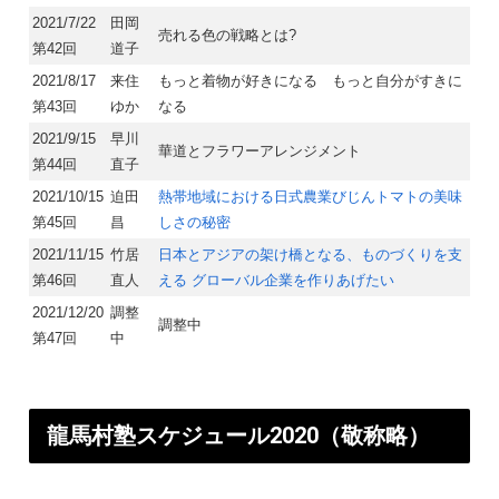
2021/7/22
田岡
売れる色の戦略とは?
第42回
道子
2021/8/17
来住
もっと着物が好きになる もっと自分がすきに
第43回
ゆか
なる
2021/9/15
早川
華道とフラワーアレンジメント
第44回
直子
2021/10/15
迫田
熱帯地域における日式農業びじんトマトの美味
第45回
昌
しさの秘密
2021/11/15
竹居
⽇本とアジアの架け橋となる、ものづくりを⽀
第46回
直人
える グローバル企業を作りあげたい
2021/12/20
調整
調整中
第47回
中
龍馬村塾スケジュール2020（敬称略）​