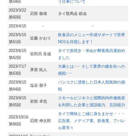
第59回
う仕事について
2023/3/22
苅部 俊雄
タイ龍馬会 総会
第60回
2023/4/15
-
-
2023/5/15
飲食店のメニュー作成サポートで世界
近藤 かおり
第61回
NO1を目指します！
2023/6/15
タイで炭焼き・米ぬか酵素風呂屋始め
谷田貝 良成
第62回
ました
2023/7/17
大麻とは･･･ そして業界の健全化への
茅原 拓人
第63回
挑戦･･･
2023/8/15
バンコクに漂着した日本人獣医師の挑
塩谷 朋子
第64回
戦
2023/9/15
スモールビジネスと国際的内外価格差
岩舘 卓也
第65回
を利用した企業と国語能力、言語能力
タイで興味とご縁に身をまかせ・・・
2023/10/16
苅部 伸太郎
広告業、メディア業、飲食業、アパレ
第66回
ル業等々