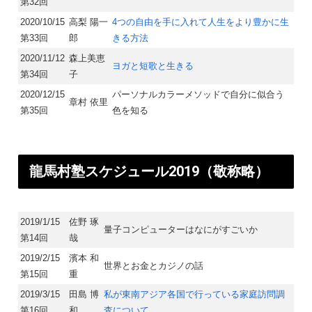
第32回
2020/10/15
高梨 陽一
4つの自由を手に入れて人生をより豊かに生
第33回
郎
きる方法
2020/11/12
森上美恵
ヨガと短歌と生きる
第34回
子
2020/12/15
パーソナルカラーメソッドで自分に似合う
章村 依里
第35回
色を知る
龍馬村塾スケジュール2019（敬称略）​
2019/1/15
佐野 琢
量子コンピューターはなにがすごいか
第14回
哉
2019/2/15
濱本 和
世界とお金とカジノの話
第15回
重
2019/3/15
田島 博
私が東南アジア各国で行っている家庭訪問調
第16回
和
査について