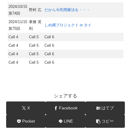
2024/10/15
野村 広
だから今民間療法を・・・
第74回
2024/11/15
東條 英
しめ縄プロジェクト in タイ
第75回
利
Cell 4
Cell 5
Cell 6
Cell 4
Cell 5
Cell 6
Cell 4
Cell 5
Cell 6
Cell 4
Cell 5
Cell 6
シェアする
X
Facebook
はてブ
Pocket
LINE
コピー