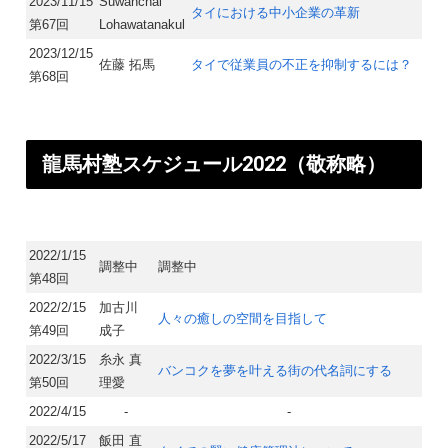
2023/11/15
Suwanchai
タイにおける中小企業の革新
第67回
Lohawatanakul
2023/12/15
佐藤 拓馬
タイで従業員の不正を抑制するには？
第68回
龍馬村塾スケジュール2022（敬称略）
2022/1/15
調整中
調整中
第48回
2022/2/15
加古川
人々の癒しの空間を目指して
第49回
成子
2022/3/15
糸永 真
バンコクを夢を叶える街の代名詞にする
第50回
理愛
2022/4/15
-
-
2022/5/17
飯田 直