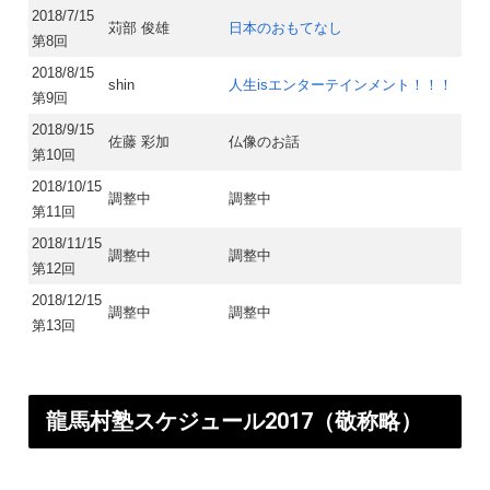
2018/7/15
苅部 俊雄
日本のおもてなし
第8回
2018/8/15
shin
人生isエンターテインメント！！！
第9回
2018/9/15
佐藤 彩加
仏像のお話
第10回
2018/10/15
調整中
調整中
第11回
2018/11/15
調整中
調整中
第12回
2018/12/15
調整中
調整中
第13回
龍馬村塾スケジュール2017（敬称略）​