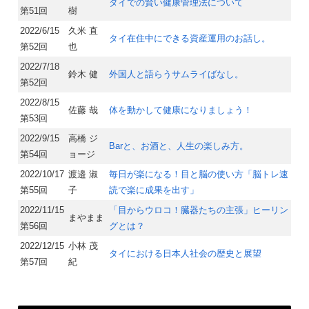
タイでの賢い健康管理法について
第51回
樹
2022/6/15
久米 直
タイ在住中にできる資産運用のお話し。
第52回
也
2022/7/18
鈴木 健
外国人と語らうサムライばなし。
第52回
2022/8/15
佐藤 哉
体を動かして健康になりましょう！
第53回
2022/9/15
高橋 ジ
Barと、お酒と、人生の楽しみ方。
第54回
ョージ
2022/10/17
渡邉 淑
毎日が楽になる！目と脳の使い方「脳トレ速
第55回
子
読で楽に成果を出す」
2022/11/15
「目からウロコ！臓器たちの主張」ヒーリン
まやまま
第56回
グとは？
2022/12/15
小林 茂
タイにおける日本人社会の歴史と展望
第57回
紀