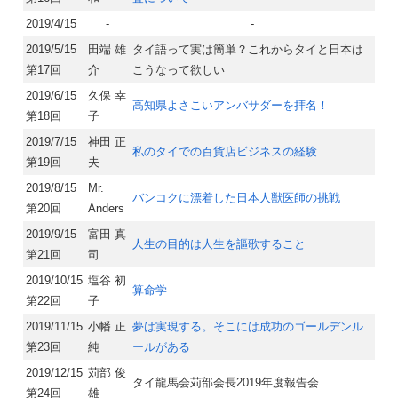
2019/4/15
-
-
2019/5/15
田端 雄
タイ語って実は簡単？これからタイと日本は
第17回
介
こうなって欲しい
2019/6/15
久保 幸
高知県よさこいアンバサダーを拝名！
第18回
子
2019/7/15
神田 正
私のタイでの百貨店ビジネスの経験
第19回
夫
2019/8/15
Mr.
バンコクに漂着した日本人獣医師の挑戦
第20回
Anders
2019/9/15
富田 真
人生の目的は人生を謳歌すること
第21回
司
2019/10/15
塩谷 初
算命学
第22回
子
2019/11/15
小幡 正
夢は実現する。そこには成功のゴールデンル
第23回
純
ールがある
2019/12/15
苅部 俊
タイ龍馬会苅部会長2019年度報告会
第24回
雄