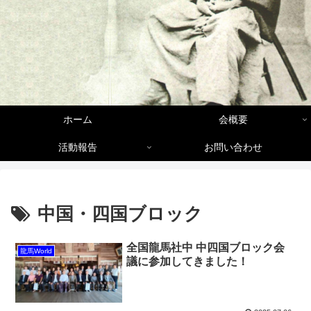
ホーム
会概要
活動報告
お問い合わせ
中国・四国ブロック
全国龍馬社中 中四国ブロック会
龍馬World
議に参加してきました！