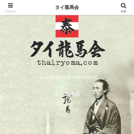
タイ龍馬会
メニュー
検索
一社) 全国龍馬社中第189番加盟龍馬会
タイ龍馬会