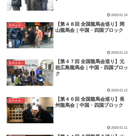
2020.01.14
【第４８回 全国龍馬会巡り】岡
龍馬会巡り
山龍馬会｜中国・四国ブロック
2020.01.13
【第４７回 全国龍馬会巡り】元
龍馬会巡り
祖広島龍馬会｜中国・四国ブロッ
ク
2020.01.12
【第４６回 全国龍馬会巡り】長
龍馬会巡り
州龍馬会｜中国・四国ブロック
2020.01.11