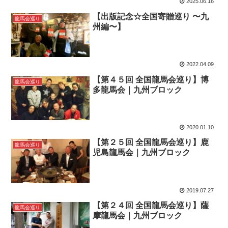
2025.06.16
【出版記念☆全国寄贈巡り 〜九
龍馬会巡り
州編〜】
2022.04.09
【第４５回 全国龍馬会巡り】博
龍馬会巡り
多龍馬会｜九州ブロック
2020.01.10
【第２５回 全国龍馬会巡り】鹿
龍馬会巡り
児島龍馬会｜九州ブロック
2019.07.27
【第２４回 全国龍馬会巡り】薩
龍馬会巡り
摩龍馬会｜九州ブロック