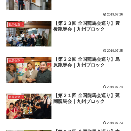
2019.07.26
【第２３回 全国龍馬会巡り】豊
龍馬会巡り
後龍馬会｜九州ブロック
2019.07.25
【第２２回 全国龍馬会巡り】島
龍馬会巡り
原龍馬会｜九州ブロック
2019.07.24
【第２１回 全国龍馬会巡り】延
龍馬会巡り
岡龍馬会｜九州ブロック
2019.07.23