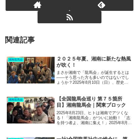
関連記事
２０２５年夏、湘南に新たな熱風
湘南龍馬会
が吹く！
まさか湘南で「龍馬会」が誕生するとは
――そう思った方も多いのではないでし
ょうか？2025年8月10日（日）、歴史的
な日となること間違いなし。この夏、志
を共にする熱い仲間たちが集う「湘南龍
馬会」が正式に発足します！その理念
【全国龍馬会巡り 第７５箇所
湘南龍馬会
は、高知の偉人・坂本...
目】湘南龍馬会｜関東ブロック
2025年8月23日、ヒトは湘南でアツくな
る！「湘南龍馬会」がついに始動！ 「志
を持つ者よ、湘南に集え！」2025年8月
23日、歴史に新たな1ページが刻まれる
――。その舞台は、太陽が輝き、波が打
ち寄せる湘南。そこに集うのは、時代を