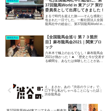
一社)全国龍馬社中の総会に、第
湘南龍馬会
超えて「龍...
37回龍馬World in 東アジア 実行
委員長として出席してきました！
まるで時代を超えた旅――そんな感覚に
包まれた一日でした。一般社団法人全国
龍馬社中の総会に、第37回龍馬World in
東アジア実行委員長として出席。東アジ
ア大会のPRをはじめ、湘南龍馬会発会式
の告知と日程調整を行いました。歴史の
【全国龍馬会巡り 第７３箇所
湘南龍馬会
息吹を感じ...
目】麻布龍馬会2021｜関東ブロ
ック
六本木で極上のおもてなし！麻布龍馬会
2021が熱かった！🔥 「歴史と今が交差す
る瞬間を、あなたは体験したことがあり
ますか？」2021年、六本木の夜が特別な
輝きを放った――。それは、「麻布龍馬
会2021」 への表敬訪問が実現されたから
だ。普段...
え、まさか。あの『渋谷のラジオ』で、
口下手な私がしゃべることになった話｜
渋谷龍馬会
第37回龍馬World東アジア大会・一般参加