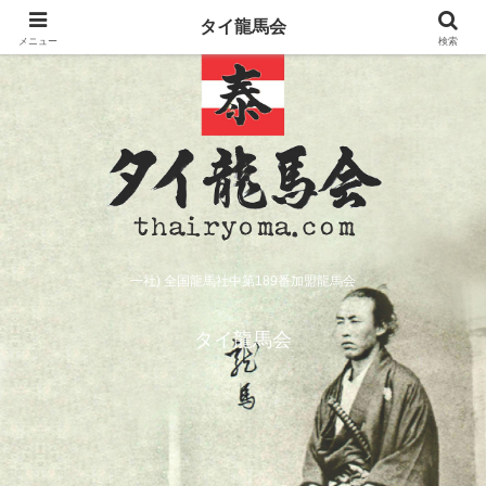
タイ龍馬会
メニュー
検索
一社) 全国龍馬社中第189番加盟龍馬会
タイ龍馬会