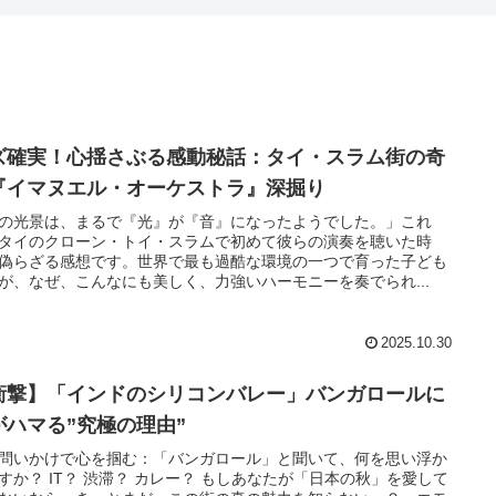
ズ確実！心揺さぶる感動秘話：タイ・スラム街の奇
『イマヌエル・オーケストラ』深掘り
の光景は、まるで『光』が『音』になったようでした。」これ
タイのクローン・トイ・スラムで初めて彼らの演奏を聴いた時
偽らざる感想です。世界で最も過酷な環境の一つで育った子ども
が、なぜ、こんなにも美しく、力強いハーモニーを奏でられ...
2025.10.30
衝撃】「インドのシリコンバレー」バンガロールに
がハマる”究極の理由”
問いかけで心を掴む：「バンガロール」と聞いて、何を思い浮か
すか？ IT？ 渋滞？ カレー？ もしあなたが「日本の秋」を愛して