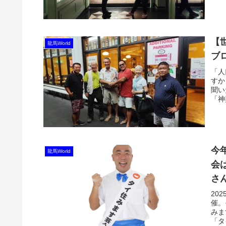
【
龍馬World
ブ
「人
すか
聞い
「神
今
龍馬World
会
さ
20
催。
みま
「タ