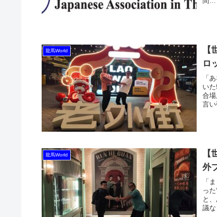
間…
【
龍馬World
ロ
「あ
いた
合場
言い
【
龍馬World
外
「ま
った
と、
議な