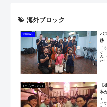
海外ブロック
バ
龍馬World
跡
「そ
が、
の、
たち
【
トップシークレット
私
１．
べま