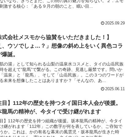
ないなら、きっとまだ、この街の真の魅力を知らない。２．エモ
刺激する核心：「ある９月の朝のこと、眠い目...
2025.09.29
株式会社メスモから協賛をいただきました！】
え、ウソでしょ…？」想像の斜め上をいく異色コラ
が爆誕。
肌の湯」として知られる山梨の温泉水コスメと、タイの山岳民族
時を超えて“龍馬”で繋がる。この奇跡、見逃し厳禁です。問いか
「温泉」と「龍馬」、そして「山岳民族」。この３つのワードが
る未来を想像したことはありますか？「そんなの、あ...
2025.06.11
注目】112年の歴史を持つタイ国日本人会が後援。
本龍馬の精神が、今タイで受け継がれます
目】112年の歴史を持つ組織が後援。坂本龍馬の精神が、今タイ
け継がれます「112年」この数字が何を表しているか、ご存知で
うか。これは、かの有名な幕末の風雲児・坂本龍馬が生きた時