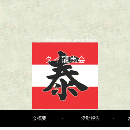
一社) 全国龍馬社中第189番加盟龍馬会
タイ龍馬会
会概要
活動報告