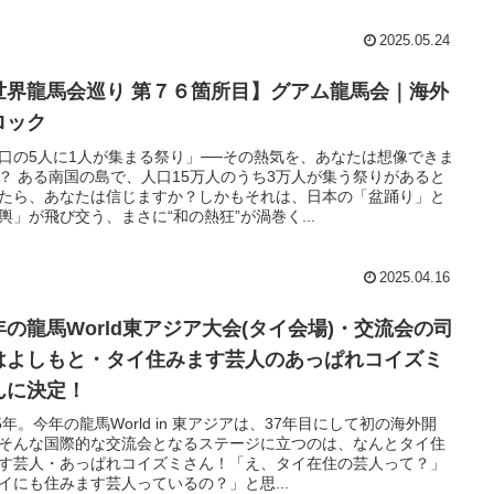
2025.05.24
世界龍馬会巡り 第７６箇所目】グアム龍馬会｜海外
ロック
口の5人に1人が集まる祭り」──その熱気を、あなたは想像できま
？ ある南国の島で、人口15万人のうち3万人が集う祭りがあると
たら、あなたは信じますか？しかもそれは、日本の「盆踊り」と
輿」が飛び交う、まさに“和の熱狂”が渦巻く...
2025.04.16
年の龍馬World東アジア大会(タイ会場)・交流会の司
はよしもと・タイ住みます芸人のあっぱれコイズミ
んに決定！
25年。今年の龍馬World in 東アジアは、37年目にして初の海外開
そんな国際的な交流会となるステージに立つのは、なんとタイ住
す芸人・あっぱれコイズミさん！「え、タイ在住の芸人って？」
イにも住みます芸人っているの？」と思...