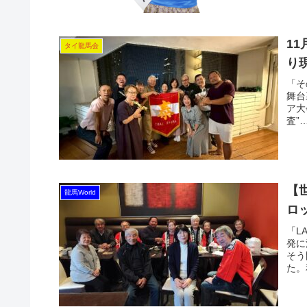
1
タイ龍馬会
り
「そ
舞台
ア大
査”
【
龍馬World
ロ
「L
発に
そう
た。