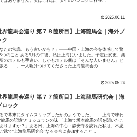
ではありません。実はこれは、タイのバンコクに存在...
2025.06.11
世界龍馬会巡り 第７８箇所目】上海龍馬会｜海外ブ
ック
なたの常識、もう古いかも？」——中国・上海の今を体感して驚
5つのこと ある5月の午後、私は上海にいました。予定は変更、集
所のホテルも手違い、しかもホテル側は「そんな人いません」と
張る……。一人駆けつけてくださった上海龍馬会の...
2025.05.24
世界龍馬会巡り 第７７箇所目】上海龍馬研究会｜海
ブロック
るで幕末にタイムスリップしたかのようでした」——上海で味わ
“龍馬の記憶”とミシュランの味 「上海で坂本龍馬の話を聞いたこ
ありますか？」ある日、上海の中心・静安寺を訪れた私は、不思
ご縁で“上海龍馬研究会”なる会合に参加すること...