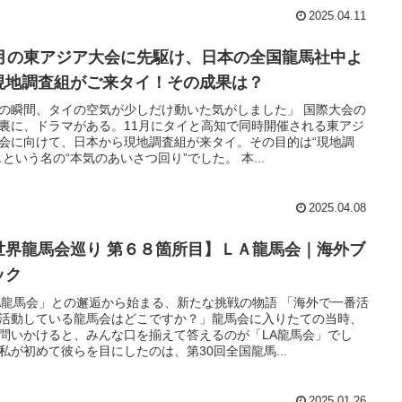
2025.04.11
1月の東アジア大会に先駆け、日本の全国龍馬社中よ
現地調査組がご来タイ！その成果は？
の瞬間、タイの空気が少しだけ動いた気がしました」 国際大会の
裏に、ドラマがある。11月にタイと高知で同時開催される東アジ
会に向けて、日本から現地調査組が来タイ。その目的は“現地調
…という名の“本気のあいさつ回り”でした。 本...
2025.04.08
世界龍馬会巡り 第６８箇所目】ＬＡ龍馬会｜海外ブ
ック
A龍馬会」との邂逅から始まる、新たな挑戦の物語 「海外で一番活
活動している龍馬会はどこですか？」龍馬会に入りたての当時、
問いかけると、みんな口を揃えて答えるのが「LA龍馬会」でし
私が初めて彼らを目にしたのは、第30回全国龍馬...
2025.01.26