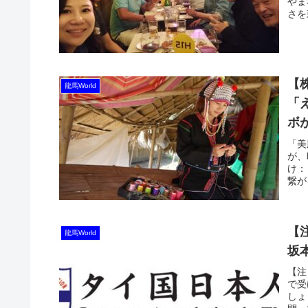
やま
さを
【
龍馬World
「
ボ
「美
が、
け：
繋が
【
龍馬World
坂
【注
で受
しょ