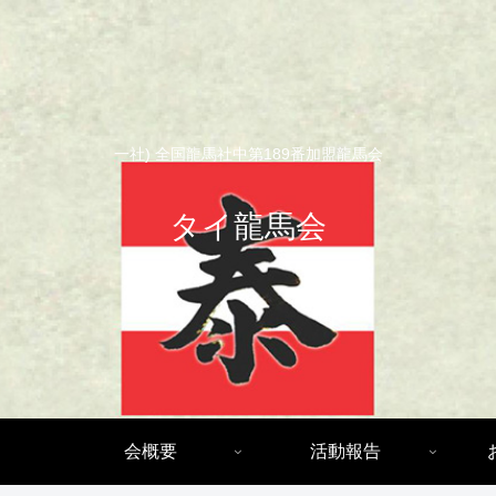
一社) 全国龍馬社中第189番加盟龍馬会
タイ龍馬会
会概要
活動報告