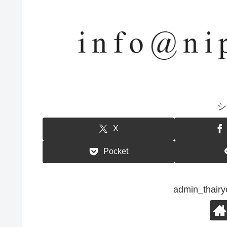
シ
X
Pocket
admin_th