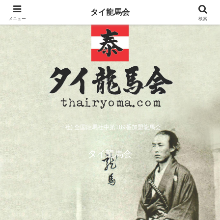
タイ龍馬会
メニュー
検索
一社) 全国龍馬社中第189番加盟龍馬会
タイ龍馬会