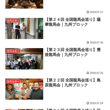
2019.07.27
【第２４回 全国龍馬会巡り】薩
龍馬会巡り
摩龍馬会｜九州ブロック
2019.07.26
【第２３回 全国龍馬会巡り】豊
龍馬会巡り
後龍馬会｜九州ブロック
2019.07.25
【第２２回 全国龍馬会巡り】島
龍馬会巡り
原龍馬会｜九州ブロック
2019.07.24