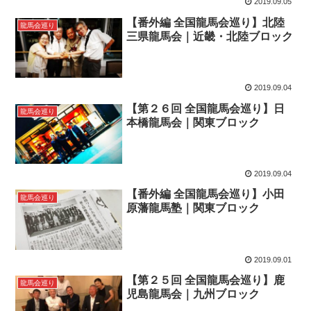
2019.09.05
【番外編 全国龍馬会巡り】北陸
龍馬会巡り
三県龍馬会｜近畿・北陸ブロック
2019.09.04
【第２６回 全国龍馬会巡り】日
龍馬会巡り
本橋龍馬会｜関東ブロック
2019.09.04
【番外編 全国龍馬会巡り】小田
龍馬会巡り
原藩龍馬塾｜関東ブロック
2019.09.01
【第２５回 全国龍馬会巡り】鹿
龍馬会巡り
児島龍馬会｜九州ブロック