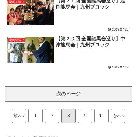
【第２１回 全国龍馬会巡り】延
龍馬会巡り
岡龍馬会｜九州ブロック
2019.07.23
【第２０回 全国龍馬会巡り】中
龍馬会巡り
津龍馬会｜九州ブロック
2019.07.22
次のページ
1
7
8
9
11
前へ
次へ