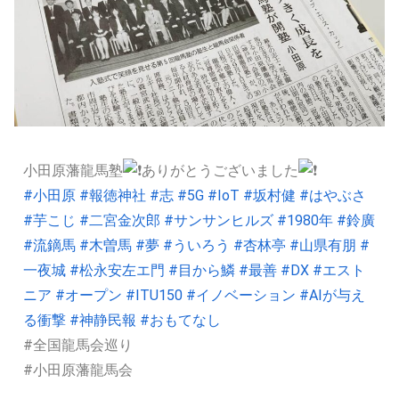
小田原藩龍馬塾
ありがとうございました
#小田原
#報徳神社
#志
#5G
#IoT
#坂村健
#はやぶさ
#芋こじ
#二宮金次郎
#サンサンヒルズ
#1980年
#鈴廣
#流鏑馬
#木曽馬
#夢
#ういろう
#杏林亭
#山県有朋
#
一夜城
#松永安左エ門
#目から鱗
#最善
#DX
#エスト
ニア
#オープン
#ITU150
#イノベーション
#AIが与え
る衝撃
#神静民報
#おもてなし
#全国龍馬会巡り
#小田原藩龍馬会