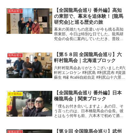
【全国龍馬会巡り 番外編】高知
龍馬会巡り
の東部で、幕末を追体験！ [龍馬
研究会]と巡る歴史の旅
幕末の英雄たちの息遣いが今も残る高知
県東部。今日は特別な日でした。龍馬研
究会の会長に案内していただき、普段の
観光では得られない貴重な体験をしてき
ました。その旅路をご紹介します！ 日本
経済の礎を築いた男、岩崎弥太郎の足跡
【第５８回 全国龍馬会巡り】六
龍馬会巡り
をたどる まず訪れたの...
軒村龍馬会｜北海道ブロック
六軒村龍馬会ありがとうございました#六
軒村エンロケン #利尻島 #利尻昆布 #資源
蘇生 #縁 #café自給自足 #利尻山十六景 #
海藻の里 #少しずつでもやり続ける #おか
げ #オロロンライン#全国龍馬会巡り#六
軒村龍馬会
【全国龍馬会巡り 番外編】日本
タイ龍馬会
橋龍馬会｜関東ブロック
「僕もお付き合いしますよ」あの日、そ
う言ったのは、日本橋龍馬会の会長。彼
とはもう何年も前、六本木で初めて酒を
酌み交わしました。楽しい時間を過ごし
語り合い、さて解散――となったその時
のことだ。「自分はラーメン食べて帰り
【第９回 全国龍馬会巡り】武州
龍馬会巡り