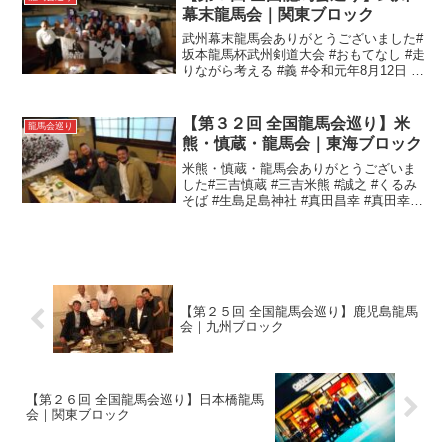
ますんで」といつものよう...
幕末龍馬会｜関東ブロック
武州幕末龍馬会ありがとうございました#
坂本龍馬杯武州剣道大会 #おもてなし #走
りながら考える #義 #令和元年8月12日 #
居心地 #創造#全国龍馬会巡り#武州幕末
龍馬会
【第３２回 全国龍馬会巡り】米
龍馬会巡り
熊・慎蔵・龍馬会｜東海ブロック
米熊・慎蔵・龍馬会ありがとうございま
した#三吉慎蔵 #三吉米熊 #誠之 #くるみ
そば #生島足島神社 #真田昌幸 #真田幸村
#人間力 #義 #御子孫#全国龍馬会巡り#米
熊慎蔵龍馬会
【第２５回 全国龍馬会巡り】鹿児島龍馬
会｜九州ブロック
【第２６回 全国龍馬会巡り】日本橋龍馬
会｜関東ブロック