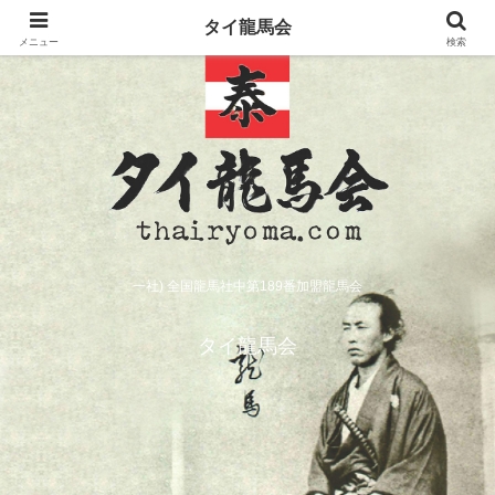
タイ龍馬会
メニュー
検索
一社) 全国龍馬社中第189番加盟龍馬会
タイ龍馬会