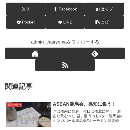
X
Facebook
はてブ
Pocket
LINE
コピー
admin_thairyomaをフォローする
関連記事
ASEAN龍馬会、高知に集う！
龍馬会巡り
昨は橋南に飲み、今日は橋北に酔う、酒
あり飲むべし 吾、酔うべし#タイ龍馬会#
シンガポール龍馬会#ホーチミン龍馬会