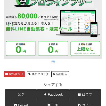
PR
龍馬会巡り
九州ブロック
活動報告
シェアする
X
Facebook
はてブ
Pocket
LINE
コピー