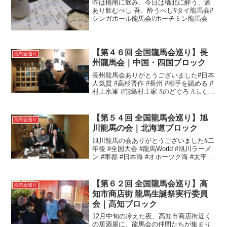
昨は橋南に飲み、今日は橋北に酔う、酒
あり飲むべし 吾、酔うべし#タイ龍馬会#
シンガポール龍馬会#ホーチミン龍馬会
【第４６回 全国龍馬会巡り】長
龍馬会巡り
州龍馬会｜中国・四国ブロック
長州龍馬会ありがとうございました#日本
人気質 #高杉晋作 #長州 #相手を認める #
村上水軍 #能島村上家 #のどぐろ #ふく #
下関 #長府 #伊藤九三 #白石正一郎 #三吉
慎蔵 #奇兵隊 #山口#全国龍馬会巡り#長
州龍馬会
【第５４回 全国龍馬会巡り】旭
龍馬会巡り
川龍馬の会｜北海道ブロック
旭川龍馬の会ありがとうございました#二
年後 #全国大会 #龍馬World #旭川ラーメ
ン #軍都 #日本海 #オホーツク海 #太平洋
#からの旭川グルメ #北海道フェア #教育
#それも家庭教育 #これから #美瑛 #18年
前日本一周した中...
【第６２回 全国龍馬会巡り】高
龍馬会巡り
知市商店街 龍馬生誕祭実行委員
会｜高知ブロック
12月中旬の冷えた夜、高知市商店街近く
の居酒屋に、龍馬会の仲間たちが集まり