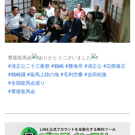
豊後龍馬会
ありがとうございました
#清正公二十三夜祭
#鶴崎
#勝海舟
#清正公
#苅部俊正
#鶴崎踊
#龍馬上陸の地
#毛利空桑
#吉田松陰
#全国龍馬会巡り
#豊後龍馬会