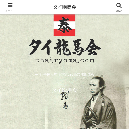
タイ龍馬会
メニュー
検索
一社) 全国龍馬社中第189番加盟龍馬会
タイ龍馬会