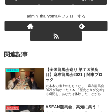
admin_thairyomaをフォローする
関連記事
【全国龍馬会巡り 第７３箇所
湘南龍馬会
目】麻布龍馬会2021｜関東ブロ
ック
六本木で極上のおもてなし！麻布龍馬会
2021が熱かった！🔥 「歴史と今が交差す
る瞬間を、あなたは体験したことがあり
ますか？」2021年、六本木の夜が特別な
輝きを放った――。それは、「麻布龍馬
会2021」 への表敬訪問が実現されたから
ASEAN龍馬会、高知に集う！
龍馬会巡り
だ。普段...