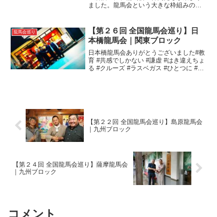
ました。龍馬会という大きな枠組みの中
で、共に活動する同志たちです。この夜
の会合は、龍馬生誕祭の振り返りと来年
に向けた想いを語り合う場でした。飲み
【第２６回 全国龍馬会巡り】日
龍馬会巡り
物を手に話し始めると、...
本橋龍馬会｜関東ブロック
日本橋龍馬会ありがとうございました#教
育 #共感でしかない #謙虚 #はき違えちょ
る #クルーズ #ラスベガス #ひとつに #縦
より横 #エンタメ#全国龍馬会巡り#日本
橋龍馬会
【第２２回 全国龍馬会巡り】島原龍馬会
｜九州ブロック
【第２４回 全国龍馬会巡り】薩摩龍馬会
｜九州ブロック
コメント