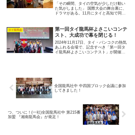
「その瞬間、タイの空気が少しだけ動い
た気がしました」 国際大会の舞台裏に、
ドラマがある。11月にタイと高知で同時
開催される東アジア大会に向けて、日本
から現地調査組が来タイ。その目的は“現
地調査”…という名の“本気のあいさつ回
第一回タイ龍馬杯よさこいコンテ
タイ龍馬会
り”でした。 本...
スト、大成功で幕を閉じる！
2024年11月17日、タイ・バンコクの熱気
あふれる会場で、記念すべき「第一回タ
イ龍馬杯よさこいコンテスト」が開催さ
れ、大盛況のうちに幕を下ろしました。
このイベントは、タイのよさこいアンバ
サダーであり、タイ龍馬会の久保副会長
が長年温めてきた...
全国龍馬社中 中四国ブロック会議に参加
してきました！
つ、ついに！(一社)全国龍馬社中 第215番
加盟 『湘南龍馬会』が発足！