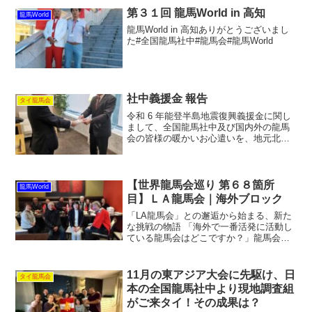
て？」「タイにも住みます芸人っている
第３１回 龍馬World in 高知
龍馬World
の？」と思...
龍馬World in 高知ありがとうございまし
た#全国龍馬社中#龍馬会#龍馬World
社中義援金 報告
タイ龍馬会
令和 6 年能登半島地震復興義援金に関し
まして、全国龍馬社中及び国内外の龍馬
会の皆様の暖かいお心遣いを、地元北國
新聞社を通じて石川県に送ることができ
ました。 金沢龍馬会を代表しまして心か
ら御礼を申し上げます。金沢龍馬会 会長
山田 友一 報...
【世界龍馬会巡り 第６８箇所
龍馬World
目】ＬＡ龍馬会｜海外ブロック
「LA龍馬会」との邂逅から始まる、新た
な挑戦の物語 「海外で一番活発に活動し
ている龍馬会はどこですか？」龍馬会に
入りたての当時、そう問いかけると、み
んな口を揃えて答えるのが「LA龍馬会」
でした。私が初めて彼らを目にしたの
11月の東アジア大会に先駆け、日
タイ龍馬会
は、第30回全国龍馬...
本の全国龍馬社中より現地調査組
がご来タイ！その成果は？