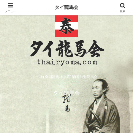
タイ龍馬会
メニュー
検索
一社) 全国龍馬社中第189番加盟龍馬会
タイ龍馬会