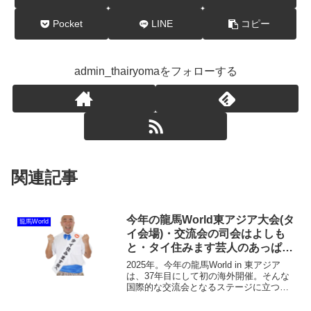
Pocket
LINE
コピー
admin_thairyomaをフォローする
関連記事
今年の龍馬World東アジア大会(タ
龍馬World
イ会場)・交流会の司会はよしも
と・タイ住みます芸人のあっぱれ
コイズミさんに決定！
2025年。今年の龍馬World in 東アジア
は、37年目にして初の海外開催。そんな
国際的な交流会となるステージに立つの
は、なんとタイ住みます芸人・あっぱれ
コイズミさん！「え、タイ在住の芸人っ