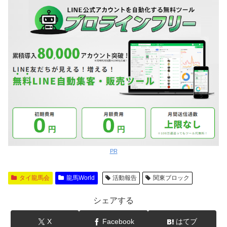
PR
タイ龍馬会
龍馬World
活動報告
関東ブロック
シェアする
X
Facebook
はてブ