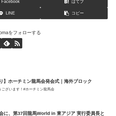
Facebook
はてブ
LINE
コピー
airyomaをフォローする
巡り】ホーチミン龍馬会発会式｜海外ブロック
うございます！#ホーチミン龍馬会
に、第37回龍馬World in 東アジア 実行委員長と