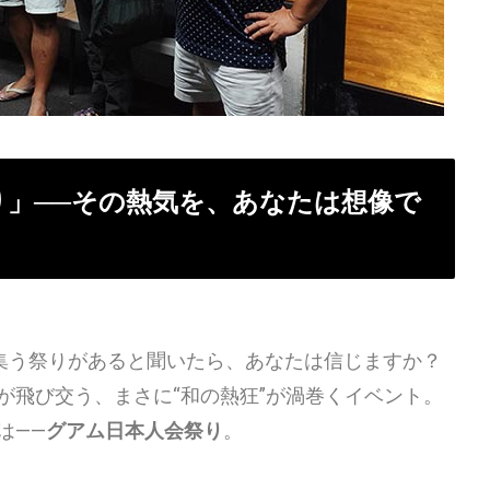
り」──その熱気を、あなたは想像で
が集う祭りがあると聞いたら、あなたは信じますか？
が飛び交う、まさに“和の熱狂”が渦巻くイベント。
は――
グアム日本人会祭り
。