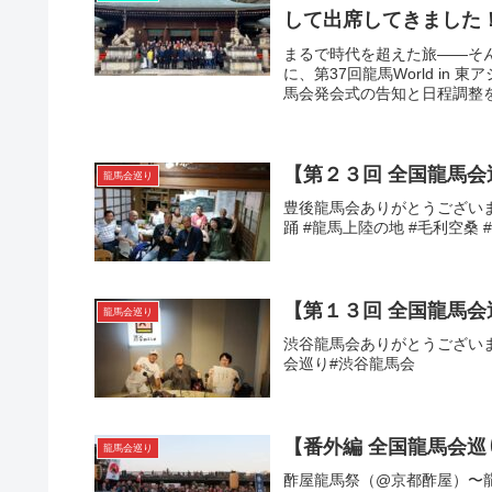
して出席してきました
まるで時代を超えた旅――そ
に、第37回龍馬World i
馬会発会式の告知と日程調整を
【第２３回 全国龍馬
龍馬会巡り
豊後龍馬会ありがとうございまし
踊 #龍馬上陸の地 #毛利空桑
【第１３回 全国龍馬
龍馬会巡り
渋谷龍馬会ありがとうございまし
会巡り#渋谷龍馬会
【番外編 全国龍馬会
龍馬会巡り
酢屋龍馬祭（@京都酢屋）〜