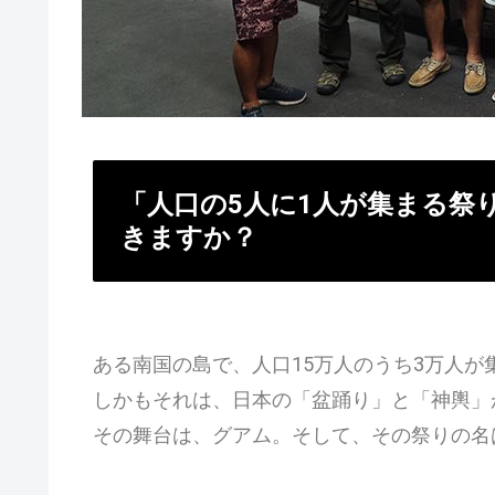
「人口の5人に1人が集まる祭
きますか？
ある南国の島で、人口15万人のうち3万人
しかもそれは、日本の「盆踊り」と「神輿」
その舞台は、グアム。そして、その祭りの名