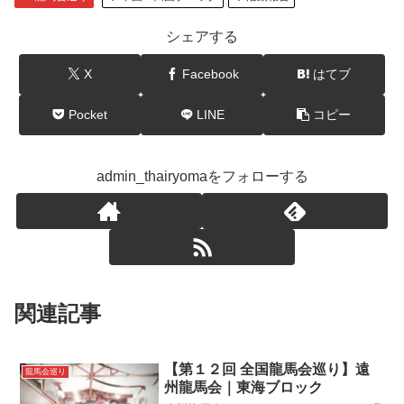
シェアする
X
Facebook
はてブ
Pocket
LINE
コピー
admin_thairyomaをフォローする
関連記事
【第１２回 全国龍馬会巡り】遠
龍馬会巡り
州龍馬会｜東海ブロック