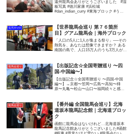
遠州龍馬会ありがとうございました #湿
板写真 #徳川家康 #浜松城
#dan_indian_curry #東海ブロック #うな
ぎ #おもてなし #なまず #BBQ#全国龍馬
会巡り#遠州龍馬会
【世界龍馬会巡り 第７６箇所
龍馬World
目】グアム龍馬会｜海外ブロック
「人口の5人に1人が集まる祭り」──その
熱気を、あなたは想像できますか？ ある
南国の島で、人口15万人のうち3万人が集
う祭りがあると聞いたら、あなたは信じ
ますか？しかもそれは、日本の「盆踊
り」と「神輿」が飛び交う、まさに“和の
【出版記念☆全国寄贈巡り 〜四
龍馬会巡り
熱狂”が渦巻く...
国-中国編〜】
【出版記念☆全国寄贈巡り 〜四国-中国
編〜】→京都〜笠岡〜広島〜高知〜梼
原〜丸亀〜松山〜山口〜福岡続々と感想
が届いています！アマゾン購入の際はレ
ビューお願いします！ ありがとうござい
ます！ありがとうございます！#変人ポー
【番外編 全国龍馬会巡り】北海
龍馬会巡り
#息子は #武者修...
道坂本龍馬記念館｜北海道ブロッ
ク
函館に龍馬会はないけれど…北海道坂本
龍馬記念館ありがとうございました#函館
#蝦夷 #異常なほど雪ない #龍馬会ないけ