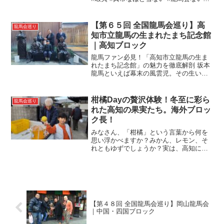
どシリーズ #函館山 #丼どん亭なかった #
函館塩ラーメン #いくら丼 #蝦夷地の坂本
龍馬像 #郷中教育 #本質は危機管理...
【第６５回 全国龍馬会巡り】高
龍馬会巡り
知市立龍馬の生まれたまち記念館
｜高知ブロック
龍馬ファン必見！「高知市立龍馬の生ま
れたまち記念館」の魅力を徹底解剖 坂本
龍馬といえば幕末の風雲児。その生い立
ちを間近で感じられるスポットが「高知
市立龍馬の生まれたまち記念館」です。
この記念館は、ただの歴史展示ではあり
柑橘Dayの贅沢体験！冬至に彩ら
龍馬会巡り
ません。「生まれたまち...
れた高知の果実たち。海外ブロッ
ク長！
みなさん、「柑橘」という言葉から何を
思い浮かべますか？みかん、レモン、そ
れともゆずでしょうか？実は、高知には
そのどれもが集結したまさに柑橘の楽園
が広がっています。今日は特別な一日で
した。海外ブロック長にお誘いいただ
き、みかん狩りへ出かけたの...
【第４８回 全国龍馬会巡り】岡山龍馬会
｜中国・四国ブロック