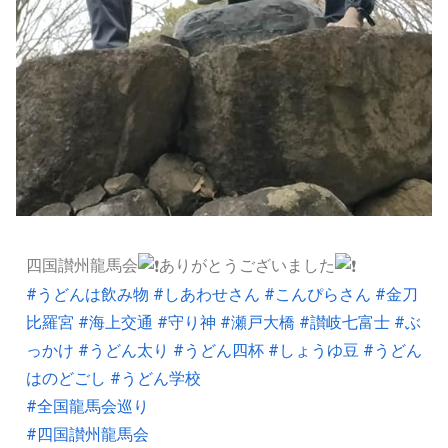
四国讃州龍馬会
ありがとうございました
#うどんは飲み物
#しあわせさん
#こんぴらさん
#金刀
比羅宮
#海上交通
#守り神
#瀬戸大橋
#讃岐七富士
#ぶ
っかけ
#うどん太り
#うどん四杯
#しょうゆ豆
#うどん
はのどごし
#うどん学校
#全国龍馬会巡り
#四国讃州龍馬会