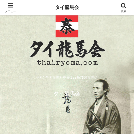
タイ龍馬会
メニュー
検索
一社) 全国龍馬社中第189番加盟龍馬会
タイ龍馬会