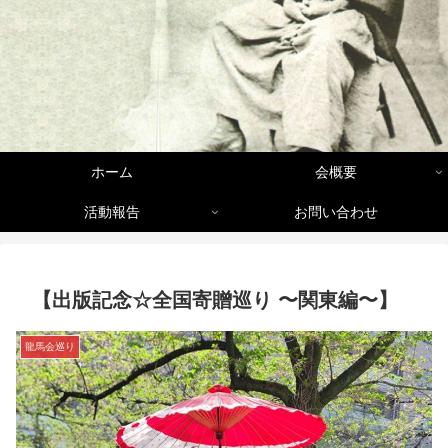
ホーム
会概要
活動報告
お問い合わせ
【出版記念☆全国寄贈巡り 〜関東編〜】
龍馬会巡り