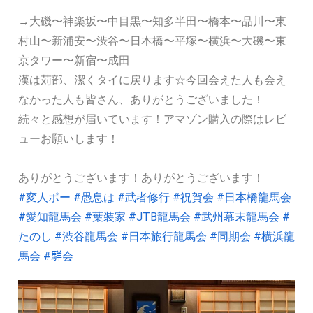
→大磯〜神楽坂〜中目黒〜知多半田〜橋本〜品川〜東
村山〜新浦安〜渋谷〜日本橋〜平塚〜横浜〜大磯〜東
京タワー〜新宿〜成田
漢は苅部、潔くタイに戻ります☆今回会えた人も会え
なかった人も皆さん、ありがとうございました！
続々と感想が届いています！アマゾン購入の際はレビ
ューお願いします！
ありがとうございます！ありがとうございます！
#変人ポー
#愚息は
#武者修行
#祝賀会
#日本橋龍馬会
#愛知龍馬会
#葉装家
#JTB龍馬会
#武州幕末龍馬会
#
たのし
#渋谷龍馬会
#日本旅行龍馬会
#同期会
#横浜龍
馬会
#𩣆会