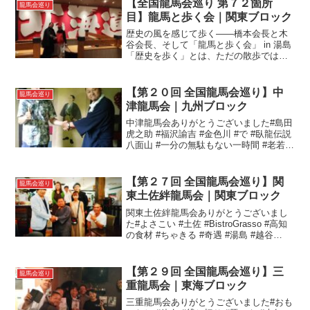
【全国龍馬会巡り 第７２箇所
龍馬会巡り
目】龍馬と歩く会｜関東ブロック
歴史の風を感じて歩く――橋本会長と木
谷会長、そして「龍馬と歩く会」 in 湯島
「歴史を歩く」とは、ただの散歩ではな
い。そこには、時を超えた対話がある
――。3月某日、湯島の街に集ったのは
「龍馬と歩く会」。歴史を愛し、志を語
【第２０回 全国龍馬会巡り】中
龍馬会巡り
り合う同志たちが、...
津龍馬会｜九州ブロック
中津龍馬会ありがとうございました#島田
虎之助 #福沢諭吉 #金色川 #で #臥龍伝説
八面山 #一分の無駄もない一時間 #老若男
女 #これから#全国龍馬会巡り#中津龍馬
会
【第２７回 全国龍馬会巡り】関
龍馬会巡り
東土佐絆龍馬会｜関東ブロック
関東土佐絆龍馬会ありがとうございまし
た#よさこい #土佐 #BistroGrasso #高知
の食材 #ちゃきる #奇遇 #湯島 #越谷
#radioDJ #観光大使 #PR大使#全国龍馬会
巡り#関東土佐絆龍馬会
【第２９回 全国龍馬会巡り】三
龍馬会巡り
重龍馬会｜東海ブロック
三重龍馬会ありがとうございました#おも