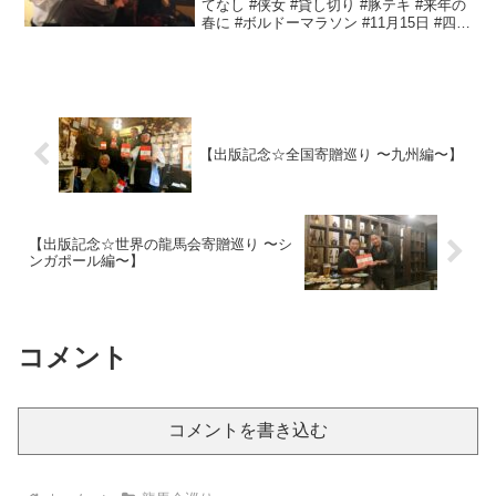
てなし #侠女 #貸し切り #豚テキ #来年の
春に #ボルドーマラソン #11月15日 #四日
市市消防本部#全国龍馬会巡り#三重龍馬
会
【出版記念☆全国寄贈巡り 〜九州編〜】
【出版記念☆世界の龍馬会寄贈巡り 〜シ
ンガポール編〜】
コメント
コメントを書き込む