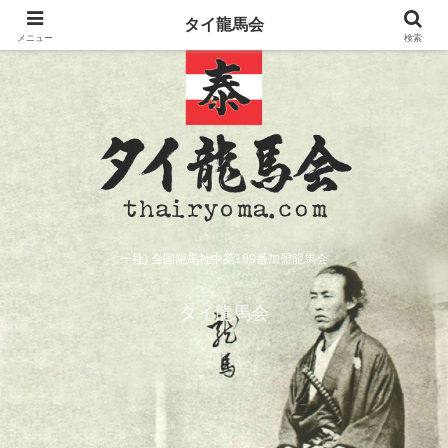
タイ龍馬会
メニュー
検索
一社) 全国龍馬社中第189番加盟龍馬会
タイ龍馬会