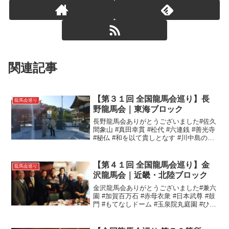
関連記事
【第３１回 全国龍馬会巡り】長
龍馬会巡り
野龍馬会｜東海ブロック
長野龍馬会ありがとうございました#佐久
間象山 #真田幸貫 #松代 #六連銭 #善光寺
#秘仏 #和を以て貴しとなす #川中島の戦
い #八幡屋礒五郎#全国龍馬会巡り#長野
龍馬会
【第４１回 全国龍馬会巡り】金
龍馬会巡り
沢龍馬会｜近畿・北陸ブロック
金沢龍馬会ありがとうございました#兼六
園 #加賀百万石 #赤母衣衆 #日本武尊 #鼓
門 #もてなしドーム #玉泉院丸庭園 #ひが
し茶屋街 #主計町 #尾山神社 #点描 #8番
らーめん #柚餅子 #おもてなし#全国龍馬
会巡り#金沢龍馬会