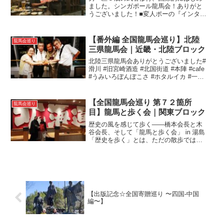
ました。シンガポール龍馬会！ありがと
うございました！■変人ポーの『インタビ
ュー』 #変人ポー #愚息は #武者修行 #シ
ンガポール龍馬会 #万国公法 #マリーナベ
イサンズ #インフィニティプール #花火
【番外編 全国龍馬会巡り】北陸
龍馬会巡り
...
三県龍馬会｜近畿・北陸ブロック
北陸三県龍馬会ありがとうございました#
滑川 #旧宮崎酒造 #北国街道 #本陣 #cafe
#うみいろぼんぼこさ #ホタルイカ #一年
越し #きときと #夕日 #日本海 #富山大返
し#全国龍馬会巡り#越前龍馬会#金沢龍馬
会#富山龍馬会
【全国龍馬会巡り 第７２箇所
龍馬会巡り
目】龍馬と歩く会｜関東ブロック
歴史の風を感じて歩く――橋本会長と木
谷会長、そして「龍馬と歩く会」 in 湯島
「歴史を歩く」とは、ただの散歩ではな
い。そこには、時を超えた対話がある
――。3月某日、湯島の街に集ったのは
「龍馬と歩く会」。歴史を愛し、志を語
り合う同志たちが、...
【出版記念☆全国寄贈巡り 〜四国-中国
編〜】