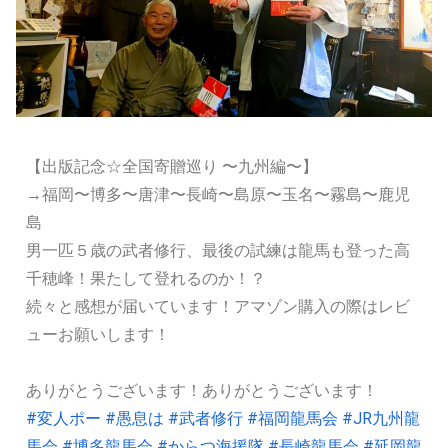
【出版記念☆全国寄贈巡り 〜九州編〜】
→福岡〜博多〜唐津〜長崎〜島原〜玉名〜霧島〜鹿児
島
男一匹５歳の武者修行、最後の試練は龍馬も登った高
千穂峰！果たして登れるのか！？
続々と感想が届いています！アマゾン購入の際はレビ
ューお願いします！
ありがとうございます！ありがとうございます！
#変人ポー
#愚息は
#武者修行
#福岡龍馬会
#JR九州龍
馬会
#博多龍馬会
#からつ海援隊
#長崎龍馬会
#延岡龍