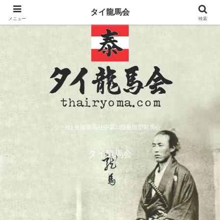
タイ龍馬会
メニュー
検索
一社) 全国龍馬社中第189番加盟龍馬会
タイ龍馬会