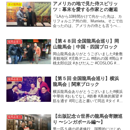
アメリカの地で見た侍スピリッ
タイ龍馬会
ツ：幕末を愛する作家との邂逅
「LAから10時間かけて向かった先は、カ
リフォルニア州の街、Murrieta。そこで出
会ったのは、アメリカの侍とも言うべき
人物でした」アメリカ人ながらも幕末研
究に情熱を注ぎ、東京に15年間暮らした
経験を持つ著名な作家。彼は幕末史の研
【第４８回 全国龍馬会巡り】岡
龍馬会巡り
究をライ...
山龍馬会｜中国・四国ブロック
岡山龍馬会ありがとうございました#倉敷
美観地区 #児島デニム #晴れの国 #岡山 #
桃太郎伝説 #きびだんご #COSLOG #コ
スプレ #マスカットオブアレキサンドリ
ア #吉備 #押忍 #押忍#全国龍馬会巡り#岡
山龍馬会
【第５回 全国龍馬会巡り】横浜
龍馬会巡り
龍馬会｜関東ブロック
横浜龍馬会ありがとうございました#横浜
中華街 #おもてなし #鉄拳 #具体的展望 #
筋を通す #同じ志と書いて同志 #タイ #タ
イ龍馬会 #義#全国龍馬会巡り#横浜龍馬
会
【出版記念☆世界の龍馬会寄贈巡
龍馬会巡り
り 〜シンガポール編〜】
男一匹５歳の武者修行、国際的にはじめ