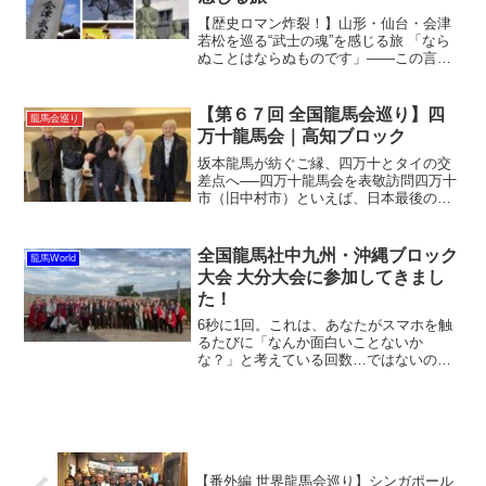
【歴史ロマン炸裂！】山形・仙台・会津
若松を巡る“武士の魂”を感じる旅 「なら
ぬことはならぬものです」——この言葉
に心を揺さぶられたことはありますか？
これは会津藩の「什の掟」に刻まれた一
節。武士道を貫いた会津の魂を象徴する
【第６７回 全国龍馬会巡り】四
龍馬会巡り
言葉です。今回、私は...
万十龍馬会｜高知ブロック
坂本龍馬が紡ぐご縁、四万十とタイの交
差点へ──四万十龍馬会を表敬訪問四万十
市（旧中村市）といえば、日本最後の清
流・四万十川とともに、坂本龍馬ゆかり
の地として知られています。そんな四万
十で、このたび新たに代替わりした四万
全国龍馬社中九州・沖縄ブロック
龍馬World
十龍馬会の新会長を表敬...
大会 大分大会に参加してきまし
た！
6秒に1回。これは、あなたがスマホを触
るたびに「なんか面白いことないか
な？」と考えている回数…ではないので
すが、それに近い衝撃が、先日開催され
ました「全国龍馬社中九州・沖縄ブロッ
ク大会 大分大会」にはあったのです！誰
もが「九州はアツい！」と...
【番外編 世界龍馬会巡り】シンガポール