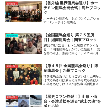
【番外編 世界龍馬会巡り】ホー
龍馬会巡り
チミン龍馬会発会式｜海外ブロッ
ク
ホーチミン龍馬会、おめでとうございま
す！#ホーチミン龍馬会
【全国龍馬会巡り 第７５箇所
湘南龍馬会
目】湘南龍馬会｜関東ブロック
2025年8月23日、ヒトは湘南でアツくな
る！「湘南龍馬会」がついに始動！ 「志
を持つ者よ、湘南に集え！」2025年8月
23日、歴史に新たな1ページが刻まれる
――。その舞台は、太陽が輝き、波が打
ち寄せる湘南。そこに集うのは、時代を
【第４５回 全国龍馬会巡り】博
龍馬会巡り
超えて「龍...
多龍馬会｜九州ブロック
博多龍馬会ありがとうございました#為せ
ば成る為さねば成らぬ何事も成らぬは人
の為さぬなりけり #月形洗蔵 #福岡藩 #科
学調味料一切なしの明太子 #ナポレオン
ヒル #上杉鷹山 #おーい竜馬 #自然堂 #筑
前勤王党 #大宰府 #少林寺 #中洲 ...
【歴史ロマン炸裂！】山形・仙
龍馬会巡り
台・会津若松を巡る“武士の魂”を
感じる旅