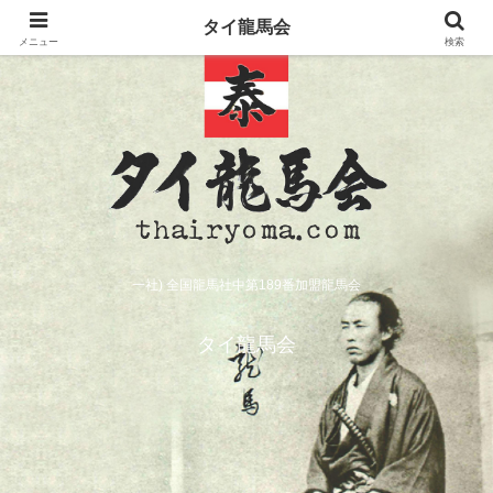
タイ龍馬会
メニュー
検索
一社) 全国龍馬社中第189番加盟龍馬会
タイ龍馬会