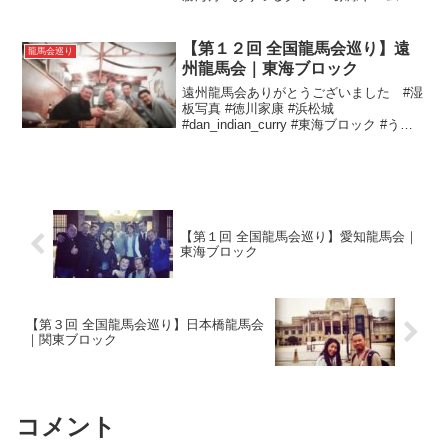
#AtomicBombDome #平清盛 #まさかの令
和大鳥居修理工事 #木戸孝允 #あなごめし
#大杓子 #龍髯...
【第１２回 全国龍馬会巡り】遠
龍馬会巡り
州龍馬会｜東海ブロック
遠州龍馬会ありがとうございました #湿
板写真 #徳川家康 #浜松城
#dan_indian_curry #東海ブロック #うな
ぎ #おもてなし #なまず #BBQ#全国龍馬
会巡り#遠州龍馬会
【第１回 全国龍馬会巡り】愛知龍馬会｜
東海ブロック
【第３回 全国龍馬会巡り】日本橋龍馬会
｜関東ブロック
コメント