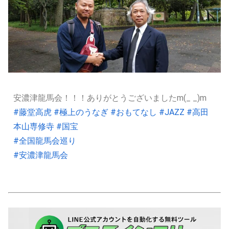
安濃津龍馬会！！！ありがとうございましたm(_ _)m
#藤堂高虎
#極上のうなぎ
#おもてなし
#JAZZ
#高田
本山専修寺
#国宝
#全国龍馬会巡り
#安濃津龍馬会