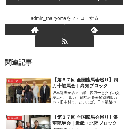
admin_thairyomaをフォローする
関連記事
【第６７回 全国龍馬会巡り】四
龍馬会巡り
万十龍馬会｜高知ブロック
坂本龍馬が紡ぐご縁、四万十とタイの交
差点へ──四万十龍馬会を表敬訪問四万十
市（旧中村市）といえば、日本最後の清
流・四万十川とともに、坂本龍馬ゆかり
の地として知られています。そんな四万
十で、このたび新たに代替わりした四万
【第３７回 全国龍馬会巡り】浪
龍馬会巡り
十龍馬会の新会長を表敬...
華龍馬会｜近畿・北陸ブロック