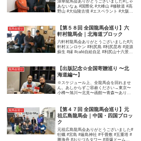
浪華龍馬会ありがとうございました#しゃ
あないなぁ #国際化 #大峰山 #修験道 #高
野山 #大仙陵古墳 #エスペラント #大阪 #
浪速 #浪花 #難波#全国龍馬会巡り#浪華
龍馬会
【第５８回 全国龍馬会巡り】六
龍馬会巡り
軒村龍馬会｜北海道ブロック
六軒村龍馬会ありがとうございました#六
軒村エンロケン #利尻島 #利尻昆布 #資源
蘇生 #縁 #café自給自足 #利尻山十六景 #
海藻の里 #少しずつでもやり続ける #おか
げ #オロロンライン#全国龍馬会巡り#六
軒村龍馬会
【出版記念☆全国寄贈巡り 〜北
龍馬会巡り
海道編〜】
※スケジュール上、全龍馬会を回れませ
ん。あしからずご容赦ください→東京〜
小樽〜旭川〜北見〜函館〜青森〜ありが
とうございます！ありがとうございま
す！ #変人ポー #息子は #武者修行 #十代
目 #小樽龍馬会 #旭川龍馬の会 #北見まち
【第４７回 全国龍馬会巡り】元
龍馬会巡り
づくり龍...
祖広島龍馬会｜中国・四国ブロッ
ク
元祖広島龍馬会ありがとうございました#
牡蠣 #宮島 #厳島神社 #千畳敷 #五重塔 #
勝海舟 #おりづるタワー #原爆ドーム