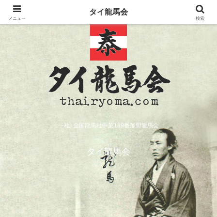
タイ龍馬会
メニュー
検索
一社) 全国龍馬社中第189番加盟龍馬会
タイ龍馬会