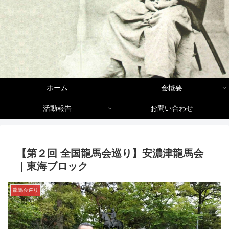
ホーム
会概要
活動報告
お問い合わせ
【第２回 全国龍馬会巡り】安濃津龍馬会
｜東海ブロック
龍馬会巡り