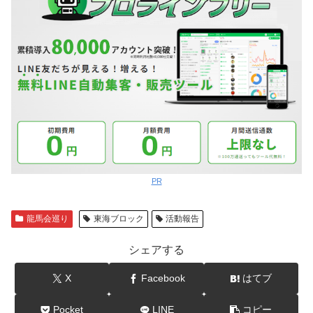
PR
龍馬会巡り
東海ブロック
活動報告
シェアする
X
Facebook
はてブ
Pocket
LINE
コピー