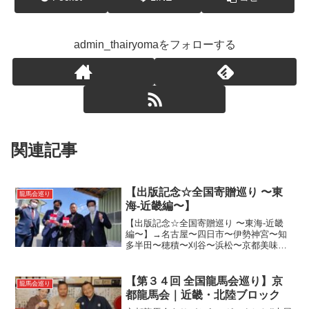
admin_thairyomaをフォローする
関連記事
【出版記念☆全国寄贈巡り 〜東
龍馬会巡り
海-近畿編〜】
【出版記念☆全国寄贈巡り 〜東海-近畿
編〜】→名古屋〜四日市〜伊勢神宮〜知
多半田〜穂積〜刈谷〜浜松〜京都美味
い！うまいぞ！なんて食が美味しい国な
んだ、ニッポンは！！ ありがとうござい
ます！ありがとうございます！#変人ポー
【第３４回 全国龍馬会巡り】京
龍馬会巡り
#息子は #武者修...
都龍馬会｜近畿・北陸ブロック