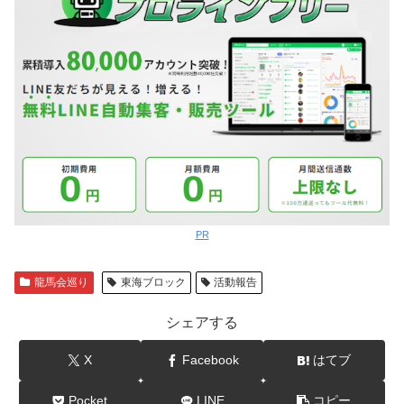
PR
龍馬会巡り
東海ブロック
活動報告
シェアする
X
Facebook
はてブ
Pocket
LINE
コピー