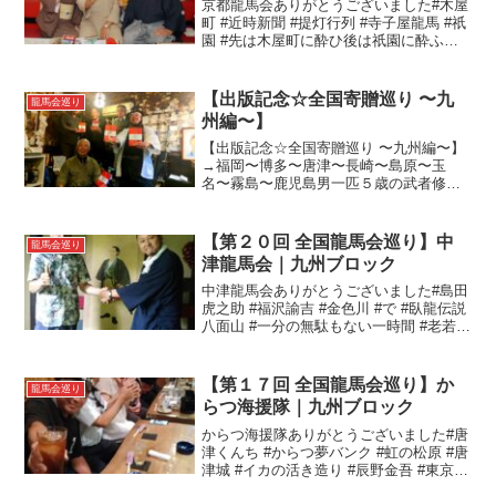
京都龍馬会ありがとうございました#木屋
町 #近時新聞 #提灯行列 #寺子屋龍馬 #祇
園 #先は木屋町に酔ひ後は祇園に酔ふ酒
あり飲むべし吾酔ふべし #結果→ #寝坊 #
フライト乗り遅れ#全国龍馬会巡り#京都
龍馬会
【出版記念☆全国寄贈巡り 〜九
龍馬会巡り
州編〜】
【出版記念☆全国寄贈巡り 〜九州編〜】
→福岡〜博多〜唐津〜長崎〜島原〜玉
名〜霧島〜鹿児島男一匹５歳の武者修
行、最後の試練は龍馬も登った高千穂
峰！果たして登れるのか！？続々と感想
が届いています！アマゾン購入の際はレ
【第２０回 全国龍馬会巡り】中
龍馬会巡り
ビューお願いします！ ありが...
津龍馬会｜九州ブロック
中津龍馬会ありがとうございました#島田
虎之助 #福沢諭吉 #金色川 #で #臥龍伝説
八面山 #一分の無駄もない一時間 #老若男
女 #これから#全国龍馬会巡り#中津龍馬
会
【第１７回 全国龍馬会巡り】か
龍馬会巡り
らつ海援隊｜九州ブロック
からつ海援隊ありがとうございました#唐
津くんち #からつ夢バンク #虹の松原 #唐
津城 #イカの活き造り #辰野金吾 #東京駅
#曽禰達蔵#全国龍馬会巡り#からつ海援隊