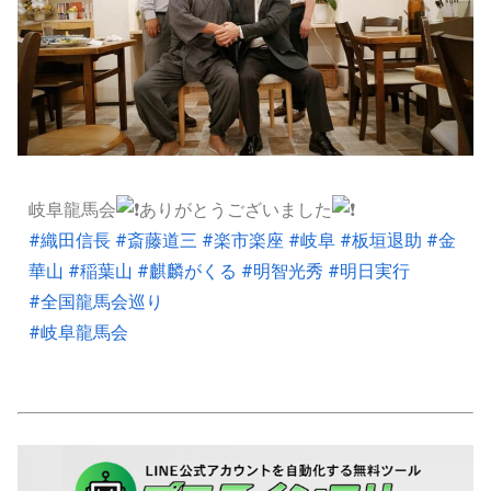
岐阜龍馬会
ありがとうございました
#織田信長
#斎藤道三
#楽市楽座
#岐阜
#板垣退助
#金
華山
#稲葉山
#麒麟がくる
#明智光秀
#明日実行
#全国龍馬会巡り
#岐阜龍馬会