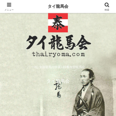
タイ龍馬会
メニュー
検索
一社) 全国龍馬社中第189番加盟龍馬会
タイ龍馬会