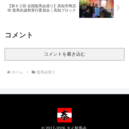
【第６２回 全国龍馬会巡り】高知市商店
街 龍馬生誕祭実行委員会｜高知ブロック
コメント
コメントを書き込む
ホーム
龍馬会巡り
© 2017-2026 タイ龍馬会.