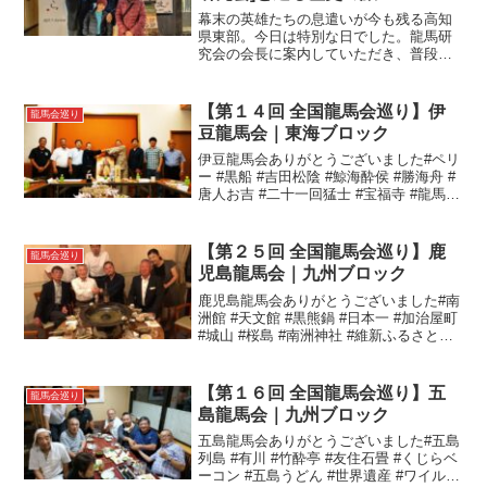
幕末の英雄たちの息遣いが今も残る高知
県東部。今日は特別な日でした。龍馬研
究会の会長に案内していただき、普段の
観光では得られない貴重な体験をしてき
ました。その旅路をご紹介します！ 日本
経済の礎を築いた男、岩崎弥太郎の足跡
【第１４回 全国龍馬会巡り】伊
龍馬会巡り
をたどる まず訪れたの...
豆龍馬会｜東海ブロック
伊豆龍馬会ありがとうございました#ペリ
ー #黒船 #吉田松陰 #鯨海酔侯 #勝海舟 #
唐人お吉 #二十一回猛士 #宝福寺 #龍馬飛
翔祭 #孝行#全国龍馬会巡り#伊豆龍馬会
【第２５回 全国龍馬会巡り】鹿
龍馬会巡り
児島龍馬会｜九州ブロック
鹿児島龍馬会ありがとうございました#南
洲館 #天文館 #黒熊鍋 #日本一 #加治屋町
#城山 #桜島 #南洲神社 #維新ふるさと館
#おもてなし #黒糖焼酎 #前割り焼酎 #知
覧特攻平和会館 #富屋食堂 #負けるな #嘘
をつくな #弱いもの...
【第１６回 全国龍馬会巡り】五
龍馬会巡り
島龍馬会｜九州ブロック
五島龍馬会ありがとうございました#五島
列島 #有川 #竹酔亭 #友住石畳 #くじらベ
ーコン #五島うどん #世界遺産 #ワイルウ