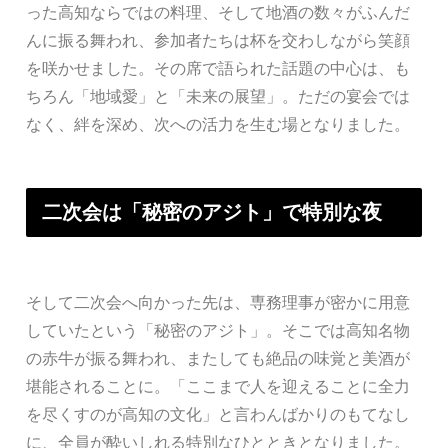
った高知ならではの料理、そして地酒の数々がふんだ
んに振る舞われ、参加者たちは杯を交わしながら笑顔
を咲かせました。その席で語られた話題の中心は、も
ちろん「地域愛」と「未来の展望」。ただの宴会では
なく、絆を深め、次への活力を生む場となりました。
二次会は「秘密のアジト」で特別な夜
そして二次会へ向かった先は、専務理事が密かに用意
していたという「秘密のアジト」。そこでは高知名物
の赤牛が振る舞われ、またしても絶品の味覚と美酒が
堪能されることに。「ここまで人を迎えることに全力
を尽くすのが高知の文化」と言わんばかりのもてなし
に、全員が酔いしれる特別なひとときとなりました。