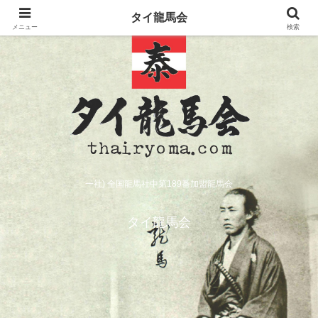
タイ龍馬会
メニュー
検索
一社) 全国龍馬社中第189番加盟龍馬会
タイ龍馬会