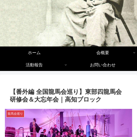
ホーム
会概要
活動報告
お問い合わせ
【番外編 全国龍馬会巡り】東部四龍馬会
研修会＆大忘年会｜高知ブロック
龍馬会巡り