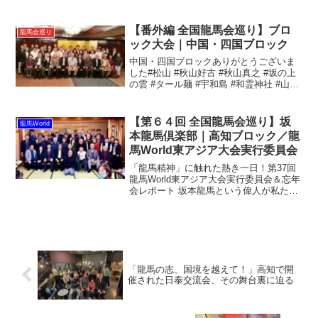
エフ号 #池内蔵太#全国龍馬会巡り#五島
龍馬会
【番外編 全国龍馬会巡り】ブロ
龍馬会巡り
ック大会｜中国・四国ブロック
中国・四国ブロックありがとうございま
した#松山 #秋山好古 #秋山真之 #坂の上
の雲 #タール麺 #宇和島 #和霊神社 #山家
清兵衛 #いろは丸 #かどやの鯛めし #世の
中で一番美味い #おだやか#全国龍馬会巡
り#愛媛龍馬の会 #元祖広島龍...
【第６４回 全国龍馬会巡り】坂
龍馬World
本龍馬倶楽部｜高知ブロック／龍
馬World東アジア大会実行委員会
「龍馬精神」に触れた熱き一日！第37回
龍馬World東アジア大会実行委員会＆忘年
会レポート 坂本龍馬という偉人が私たち
に残した「自忘他利」の精神。その伝統
を今に伝え、未来に繋げる活動が、こん
なにも熱い人々によって支えられている
と知ったら、あ...
「龍馬の志、国境を越えて！」高知で開
催された日泰交流会、その舞台裏に迫る