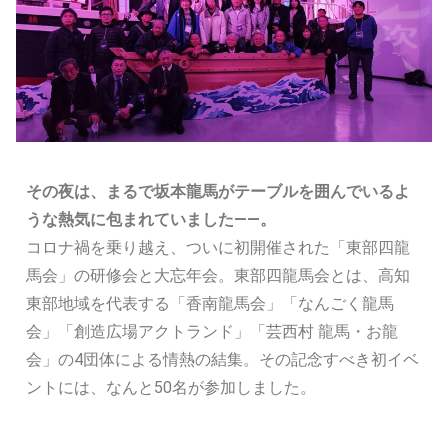
その夜は、まるで坂本龍馬がテーブルを囲んでいるよ
うな熱気に包まれていました――。
コロナ禍を乗り越え、ついに初開催された「東部四龍
馬会」の研修会と大忘年会。東部四龍馬会とは、高知
東部地域を代表する「香南龍馬会」「なんごく龍馬
会」「創造広場アクトランド」「芸西村 龍馬・お龍
会」の4団体による情熱の結集。その記念すべき初イベ
ントには、なんと50名が参加しました。