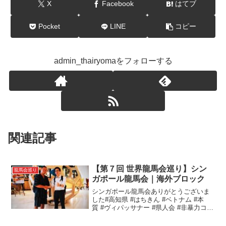
X
Facebook
はてブ
Pocket
LINE
コピー
admin_thairyomaをフォローする
関連記事
【第７回 世界龍馬会巡り】シン
龍馬会巡り
ガポール龍馬会｜海外ブロック
シンガポール龍馬会ありがとうございま
した#高知県 #はちきん #ベトナム #本
質 #ヴィパッサナー #県人会 #非暴力コミ
ュニケーション#全国龍馬会巡り#シンガ
ポール龍馬会