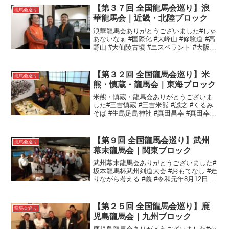
【第３７回 全国龍馬会巡り】浪
龍馬会巡り
華龍馬会｜近畿・北陸ブロック
浪華龍馬会ありがとうございました#しゃ
あないなぁ #国際化 #大峰山 #修験道 #高
野山 #大仙陵古墳 #エスペラント #大阪 #
浪速 #浪花 #難波#全国龍馬会巡り#浪華
龍馬会
【第３２回 全国龍馬会巡り】米
龍馬会巡り
熊・慎蔵・龍馬会｜東海ブロック
米熊・慎蔵・龍馬会ありがとうございま
した#三吉慎蔵 #三吉米熊 #誠之 #くるみ
そば #生島足島神社 #真田昌幸 #真田幸村
#人間力 #義 #御子孫#全国龍馬会巡り#米
熊慎蔵龍馬会
【第９回 全国龍馬会巡り】武州
龍馬会巡り
幕末龍馬会｜関東ブロック
武州幕末龍馬会ありがとうございました#
坂本龍馬杯武州剣道大会 #おもてなし #走
りながら考える #義 #令和元年8月12日 #
居心地 #創造#全国龍馬会巡り#武州幕末
龍馬会
【第２５回 全国龍馬会巡り】鹿
龍馬会巡り
児島龍馬会｜九州ブロック