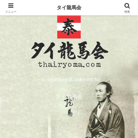
タイ龍馬会
メニュー
検索
一社) 全国龍馬社中第189番加盟龍馬会
タイ龍馬会