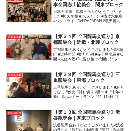
物を手に話し始めると、...
本全国志士協義会｜関東ブロック
日本全国志士協義会ありがとうございま
した#恒久平和 #カルメーン #表皮水疱症
#バタフライ #DebRAJAPAN #敬天愛人 #
世界連邦 #餃子 #濃いめ#全国龍馬会巡り
#日本全国志士協義会
【第３４回 全国龍馬会巡り】京
龍馬会巡り
都龍馬会｜近畿・北陸ブロック
京都龍馬会ありがとうございました#木屋
町 #近時新聞 #提灯行列 #寺子屋龍馬 #祇
園 #先は木屋町に酔ひ後は祇園に酔ふ酒
あり飲むべし吾酔ふべし #結果→ #寝坊 #
フライト乗り遅れ#全国龍馬会巡り#京都
龍馬会
【第２９回 全国龍馬会巡り】三
龍馬会巡り
重龍馬会｜東海ブロック
三重龍馬会ありがとうございました#おも
てなし #侠女 #貸し切り #豚テキ #来年の
春に #ボルドーマラソン #11月15日 #四日
市市消防本部#全国龍馬会巡り#三重龍馬
会
【第１３回 全国龍馬会巡り】渋
龍馬会巡り
谷龍馬会｜関東ブロック
渋谷龍馬会ありがとうございました#渋谷
のラジオ #渋谷deお国自慢 #澁谷 #坂本龍