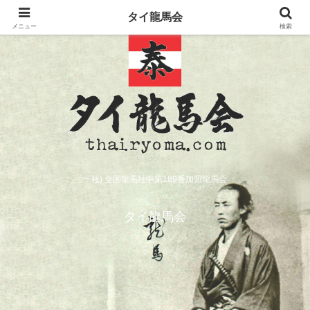
タイ龍馬会
メニュー
検索
一社) 全国龍馬社中第189番加盟龍馬会
タイ龍馬会