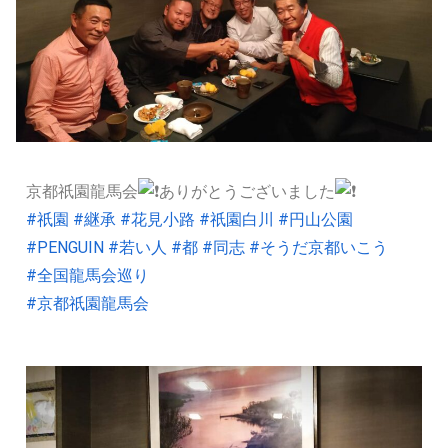
京都祇園龍馬会
ありがとうございました
#祇園
#継承
#花見小路
#祇園白川
#円山公園
#PENGUIN
#若い人
#都
#同志
#そうだ京都いこう
#全国龍馬会巡り
#京都祇園龍馬会