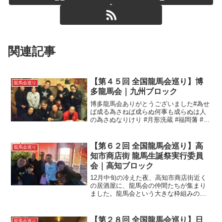
関連記事
【第４５回 全国龍馬会巡り】博
龍馬会巡り
多龍馬会｜九州ブロック
博多龍馬会ありがとうございました#為せ
ば成る為さねば成らぬ何事も成らぬは人
の為さぬなりけり #月形洗蔵 #福岡藩 #科
学調味料一切なしの明太子 #ナポレオン
ヒル #上杉鷹山 #おーい竜馬 #自然堂 #筑
前勤王党 #大宰府 #少林寺 #中洲 ...
【第６２回 全国龍馬会巡り】高
龍馬会巡り
知市商店街 龍馬生誕祭実行委員
会｜高知ブロック
12月中旬の冷えた夜、高知市商店街近く
の居酒屋に、龍馬会の仲間たちが集まり
ました。龍馬会という大きな枠組みの中
で、共に活動する同志たちです。この夜
の会合は、龍馬生誕祭の振り返りと来年
に向けた想いを語り合う場でした。飲み
【第２８回 全国龍馬会巡り】日
龍馬会巡り