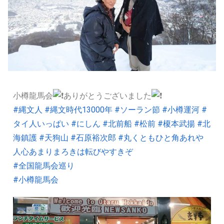
小樽龍馬会
ありがとうございました
#縄文人
#縄文時代13000年
#ソーラン節
#小樽運河
#
タイ人いっぱい
#にしん
#北前船
#松前
#榎本武揚
#北
海鎮護
#天狗山
#石原裕次郎
#丸くともひと角あれや
人心あまりまろきは転びやすきぞ
#全国龍馬会巡り
#小樽龍馬会