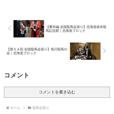
頃、土佐市で一つの大きな節目が刻まれ
ました。龍馬World東アジア大会海外実行
委員長としてホーチミン龍馬会本拠地の
土佐電子を表敬訪問...
【番外編 全国龍馬会巡り】北海道坂本龍
馬記念館｜北海道ブロック
【第５４回 全国龍馬会巡り】旭川龍馬の
会｜北海道ブロック
コメント
コメントを書き込む
ホーム
龍馬会巡り