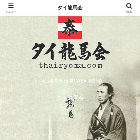
タイ龍馬会
メニュー
検索
一社) 全国龍馬社中第189番加盟龍馬会
タイ龍馬会