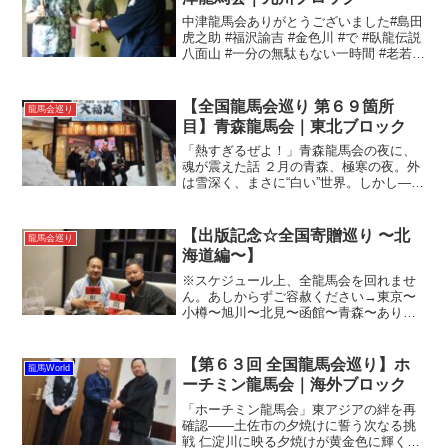
中津龍馬会ありがとうございました#島田
虎之助 #福沢諭吉 #金色川 #で #臥龍伝説
八面山 #一分の無駄もない一時間 #老若男
女 #これから#全国龍馬会巡り#中津龍馬
会
【全国龍馬会巡り 第６９箇所
龍馬会巡り
目】青森龍馬会｜東北ブロック
「熱すぎるぜよ！」青森龍馬会の夜に、
魂が震えた話 ２月の青森、極寒の夜。外
は雪深く、まさに“白い”世界。しかし——
その夜、室内では熱気が渦巻いていた。
青森龍馬会——それは幕末の志士・坂本
龍馬を愛する者たちが集い、語り合う
【出版記念☆全国寄贈巡り 〜北
龍馬会巡り
場。しかし、ただの“...
海道編〜】
※スケジュール上、全龍馬会を回れませ
ん。あしからずご容赦ください→東京〜
小樽〜旭川〜北見〜函館〜青森〜ありが
とうございます！ありがとうございま
す！ #変人ポー #息子は #武者修行 #十代
目 #小樽龍馬会 #旭川龍馬の会 #北見まち
【第６３回 全国龍馬会巡り】ホ
龍馬World
づくり龍...
ーチミン龍馬会｜海外ブロック
「ホーチミン龍馬会」東アジアの絆を再
確認――土佐市の夕焼けに誓う次なる挑
戦 仁淀川に映る夕焼けが黄金色に輝く