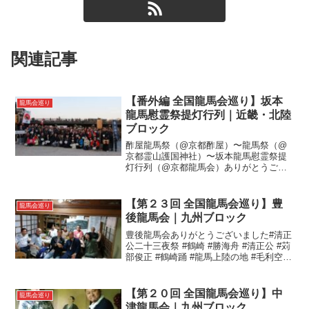
関連記事
【番外編 全国龍馬会巡り】坂本
龍馬会巡り
龍馬慰霊祭提灯行列｜近畿・北陸
ブロック
酢屋龍馬祭（@京都酢屋）〜龍馬祭（@
京都霊山護国神社）〜坂本龍馬慰霊祭提
灯行列（@京都龍馬会）ありがとうござ
いました#三条大橋 #酢屋 #河原町 #近江
屋 #四条大橋 #花見小路 #八坂神社 #円山
公園 #高台寺 #龍馬坂 #霊明神社 #1...
【第２３回 全国龍馬会巡り】豊
龍馬会巡り
後龍馬会｜九州ブロック
豊後龍馬会ありがとうございました#清正
公二十三夜祭 #鶴崎 #勝海舟 #清正公 #苅
部俊正 #鶴崎踊 #龍馬上陸の地 #毛利空桑
#吉田松陰#全国龍馬会巡り#豊後龍馬会
【第２０回 全国龍馬会巡り】中
龍馬会巡り
津龍馬会｜九州ブロック