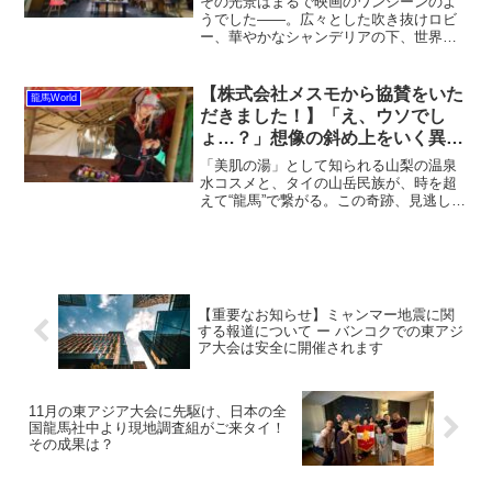
その光景はまるで映画のワンシーンのよ
うでした――。広々とした吹き抜けロビ
ー、華やかなシャンデリアの下、世界中
の仲間たちが笑顔で集う瞬間。これは、
龍馬World東アジア大会の大懇親会の話で
す。そしてその会場が、ついに決定しま
【株式会社メスモから協賛をいた
龍馬World
した！しかも、なん...
だきました！】「え、ウソでし
ょ…？」想像の斜め上をいく異色
コラボが爆誕。
「美肌の湯」として知られる山梨の温泉
水コスメと、タイの山岳民族が、時を超
えて“龍馬”で繋がる。この奇跡、見逃し厳
禁です。問いかけ：「温泉」と「龍
馬」、そして「山岳民族」。この３つの
ワードが繋がる未来を想像したことはあ
りますか？「そんなの、あ...
【重要なお知らせ】ミャンマー地震に関
する報道について ー バンコクでの東アジ
ア大会は安全に開催されます
11月の東アジア大会に先駆け、日本の全
国龍馬社中より現地調査組がご来タイ！
その成果は？