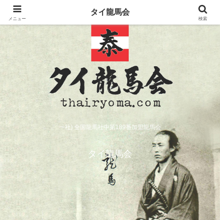
タイ龍馬会
メニュー
検索
一社) 全国龍馬社中第189番加盟龍馬会
タイ龍馬会