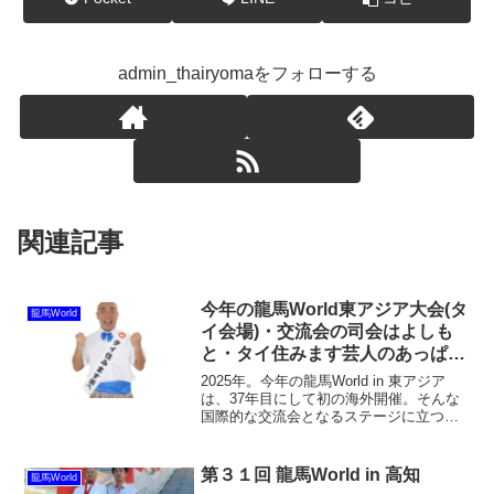
admin_thairyomaをフォローする
関連記事
今年の龍馬World東アジア大会(タ
龍馬World
イ会場)・交流会の司会はよしも
と・タイ住みます芸人のあっぱれ
コイズミさんに決定！
2025年。今年の龍馬World in 東アジア
は、37年目にして初の海外開催。そんな
国際的な交流会となるステージに立つの
は、なんとタイ住みます芸人・あっぱれ
コイズミさん！「え、タイ在住の芸人っ
て？」「タイにも住みます芸人っている
第３１回 龍馬World in 高知
龍馬World
の？」と思...