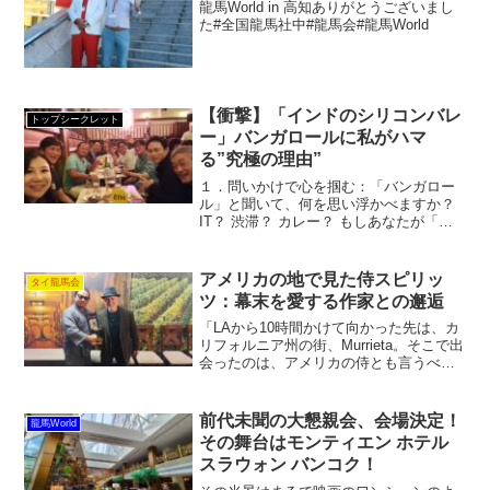
龍馬World in 高知ありがとうございまし
た#全国龍馬社中#龍馬会#龍馬World
【衝撃】「インドのシリコンバレ
トップシークレット
ー」バンガロールに私がハマ
る”究極の理由”
１．問いかけで心を掴む：「バンガロー
ル」と聞いて、何を思い浮かべますか？
IT？ 渋滞？ カレー？ もしあなたが「日
本の秋」を愛してやまないなら、きっと
まだ、この街の真の魅力を知らない。
２．エモさを刺激する核心：「ある９月
アメリカの地で見た侍スピリッ
タイ龍馬会
の朝のこと、眠い目...
ツ：幕末を愛する作家との邂逅
「LAから10時間かけて向かった先は、カ
リフォルニア州の街、Murrieta。そこで出
会ったのは、アメリカの侍とも言うべき
人物でした」アメリカ人ながらも幕末研
究に情熱を注ぎ、東京に15年間暮らした
経験を持つ著名な作家。彼は幕末史の研
前代未聞の大懇親会、会場決定！
龍馬World
究をライ...
その舞台はモンティエン ホテル
スラウォン バンコク！