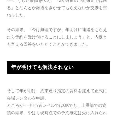
——こうした事情を伝え、「2か月前の予約確定では困
る」となんとか融通をきかせてもらえないか交渉を重
ねました。
その結果、「今は無理ですが、年明けに連絡をもらえ
たら予約を受け付けることにしましょう」と、内定と
も言える回答をいただくことができました。
年が明けても解決されない
そして年が明け、約束通り指定の資料を揃えて正式に
会場レンタルを申請。
ところが——担当者レベルではOKでも、上層部での協
議の結果「やはり現時点での予約確定は受け入れられ