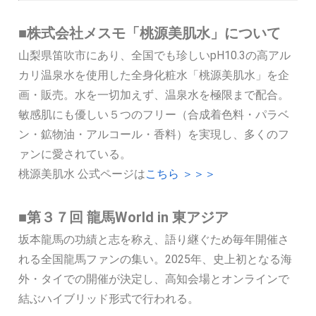
■株式会社メスモ「桃源美肌水」について
山梨県笛吹市にあり、全国でも珍しいpH10.3の高アル
カリ温泉水を使用した全身化粧水「桃源美肌水」を企
画・販売。水を一切加えず、温泉水を極限まで配合。
敏感肌にも優しい５つのフリー（合成着色料・パラベ
ン・鉱物油・アルコール・香料）を実現し、多くのフ
ァンに愛されている。
桃源美肌水 公式ページは
こちら ＞＞＞
■第３７回 龍馬World in 東アジア
坂本龍馬の功績と志を称え、語り継ぐため毎年開催さ
れる全国龍馬ファンの集い。2025年、史上初となる海
外・タイでの開催が決定し、高知会場とオンラインで
結ぶハイブリッド形式で行われる。