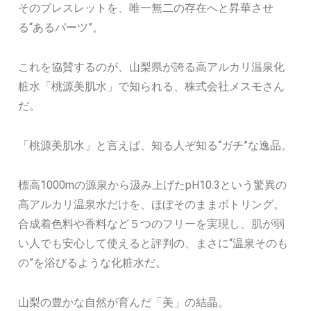
そのブレスレットを、唯一無二の存在へと昇華させ
る“あるパーツ”。
これを協賛するのが、山梨県が誇る高アルカリ温泉化
粧水「桃源美肌水」で知られる、株式会社メスモさん
だ。
「桃源美肌水」と言えば、知る人ぞ知る“ガチ”な逸品。
標高1000mの源泉から汲み上げたpH10.3という驚異の
高アルカリ温泉水だけを、ほぼそのままボトリング。
合成着色料や香料など５つのフリーを実現し、肌が弱
い人でも安心して使えると評判の、まさに“温泉そのも
の”を浴びるような化粧水だ。
山梨の豊かな自然が育んだ「美」の結晶。