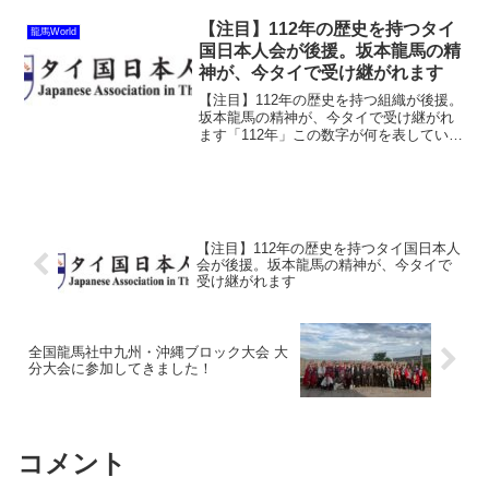
語り合い、さて解散――となったその時
のことだ。「自分はラーメン食べて帰り
【注目】112年の歴史を持つタイ
龍馬World
ますんで」といつものよう...
国日本人会が後援。坂本龍馬の精
神が、今タイで受け継がれます
【注目】112年の歴史を持つ組織が後援。
坂本龍馬の精神が、今タイで受け継がれ
ます「112年」この数字が何を表している
か、ご存知でしょうか。これは、かの有
名な幕末の風雲児・坂本龍馬が生きた時
間…ではありません。実はこれは、タイ
のバンコクに存在...
【注目】112年の歴史を持つタイ国日本人
会が後援。坂本龍馬の精神が、今タイで
受け継がれます
全国龍馬社中九州・沖縄ブロック大会 大
分大会に参加してきました！
コメント