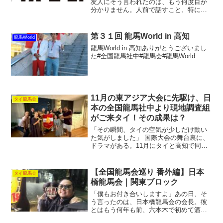
友人にそう言われたのは、もう何度目か
分かりません。人前で話すこと、特に自
分の考えを言葉にするのが本当に苦手で
す。頭の中では完璧なロジックが組めて
いても、いざ口に出そうとすると、なぜ
第３１回 龍馬World in 高知
龍馬World
か支離滅裂になってしま...
龍馬World in 高知ありがとうございまし
た#全国龍馬社中#龍馬会#龍馬World
11月の東アジア大会に先駆け、日
タイ龍馬会
本の全国龍馬社中より現地調査組
がご来タイ！その成果は？
「その瞬間、タイの空気が少しだけ動い
た気がしました」 国際大会の舞台裏に、
ドラマがある。11月にタイと高知で同時
開催される東アジア大会に向けて、日本
から現地調査組が来タイ。その目的は“現
地調査”…という名の“本気のあいさつ回
【全国龍馬会巡り 番外編】日本
タイ龍馬会
り”でした。 本...
橋龍馬会｜関東ブロック
「僕もお付き合いしますよ」あの日、そ
う言ったのは、日本橋龍馬会の会長。彼
とはもう何年も前、六本木で初めて酒を
酌み交わしました。楽しい時間を過ごし