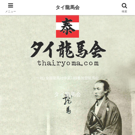
タイ龍馬会
メニュー
検索
一社) 全国龍馬社中第189番加盟龍馬会
タイ龍馬会