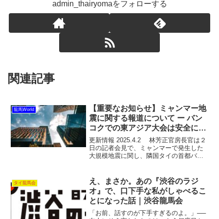
admin_thairyomaをフォローする
関連記事
【重要なお知らせ】ミャンマー地
龍馬World
震に関する報道について ー バン
コクでの東アジア大会は安全に開
催されます
更新情報 2025.4.2 林芳正官房長官は２
日の記者会見で、ミャンマーで発生した
大規模地震に関し、隣国タイの首都バン
コクでも日本人１人が負傷したと明らか
にした。引用元：時事通信 2025.3.29
【在タイ日本大使館より】ミャンマーに
え、まさか。あの『渋谷のラジ
タイ龍馬会
お...
オ』で、口下手な私がしゃべるこ
とになった話｜渋谷龍馬会
「お前、話すのが下手すぎるのよ。」──