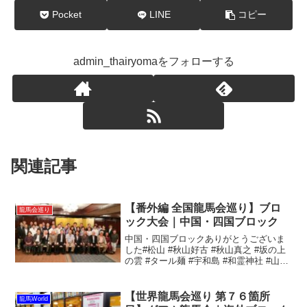
Pocket
LINE
コピー
admin_thairyomaをフォローする
関連記事
【番外編 全国龍馬会巡り】ブロ
龍馬会巡り
ック大会｜中国・四国ブロック
中国・四国ブロックありがとうございま
した#松山 #秋山好古 #秋山真之 #坂の上
の雲 #タール麺 #宇和島 #和霊神社 #山家
清兵衛 #いろは丸 #かどやの鯛めし #世の
中で一番美味い #おだやか#全国龍馬会巡
り#愛媛龍馬の会 #元祖広島龍...
【世界龍馬会巡り 第７６箇所
龍馬World