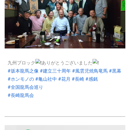
九州ブロック
ありがとうございました
#坂本龍馬之像
#建立三十周年
#風雲児焼鳥竜馬
#黒幕
#ホンモノの
#亀山社中
#花月
#長崎
#感銘
#全国龍馬会巡り
#長崎龍馬会