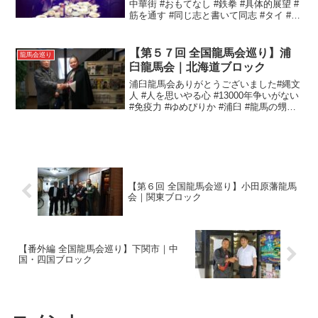
中華街 #おもてなし #鉄拳 #具体的展望 #
筋を通す #同じ志と書いて同志 #タイ #タ
イ龍馬会 #義#全国龍馬会巡り#横浜龍馬
会
【第５７回 全国龍馬会巡り】浦
龍馬会巡り
臼龍馬会｜北海道ブロック
浦臼龍馬会ありがとうございました#縄文
人 #人を思いやる心 #13000年争いがない
#免疫力 #ゆめぴりか #浦臼 #龍馬の甥坂
本直寛住居跡 #本日も六花亭 #腰痛調整体
操 #聖園教会#全国龍馬会巡り#浦臼龍馬
会
【第６回 全国龍馬会巡り】小田原藩龍馬
会｜関東ブロック
【番外編 全国龍馬会巡り】下関市｜中
国・四国ブロック