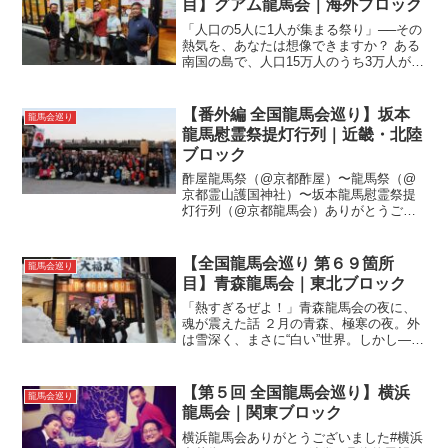
目】グアム龍馬会｜海外ブロック
「人口の5人に1人が集まる祭り」──その
熱気を、あなたは想像できますか？ ある
南国の島で、人口15万人のうち3万人が集
う祭りがあると聞いたら、あなたは信じ
ますか？しかもそれは、日本の「盆踊
り」と「神輿」が飛び交う、まさに“和の
【番外編 全国龍馬会巡り】坂本
龍馬会巡り
熱狂”が渦巻く...
龍馬慰霊祭提灯行列｜近畿・北陸
ブロック
酢屋龍馬祭（@京都酢屋）〜龍馬祭（@
京都霊山護国神社）〜坂本龍馬慰霊祭提
灯行列（@京都龍馬会）ありがとうござ
いました#三条大橋 #酢屋 #河原町 #近江
屋 #四条大橋 #花見小路 #八坂神社 #円山
公園 #高台寺 #龍馬坂 #霊明神社 #1...
【全国龍馬会巡り 第６９箇所
龍馬会巡り
目】青森龍馬会｜東北ブロック
「熱すぎるぜよ！」青森龍馬会の夜に、
魂が震えた話 ２月の青森、極寒の夜。外
は雪深く、まさに“白い”世界。しかし——
その夜、室内では熱気が渦巻いていた。
青森龍馬会——それは幕末の志士・坂本
龍馬を愛する者たちが集い、語り合う
【第５回 全国龍馬会巡り】横浜
龍馬会巡り
場。しかし、ただの“...
龍馬会｜関東ブロック
横浜龍馬会ありがとうございました#横浜