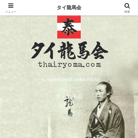
タイ龍馬会
メニュー
検索
一社) 全国龍馬社中第189番加盟龍馬会
タイ龍馬会