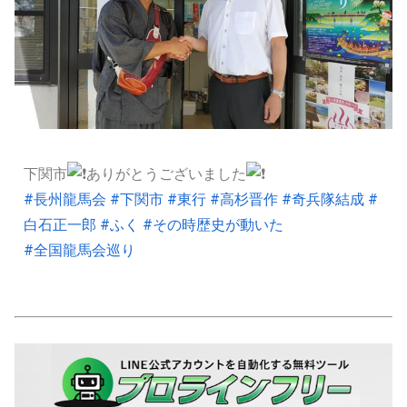
下関市
ありがとうございました
#長州龍馬会
#下関市
#東行
#高杉晋作
#奇兵隊結成
#
白石正一郎
#ふく
#その時歴史が動いた
#全国龍馬会巡り