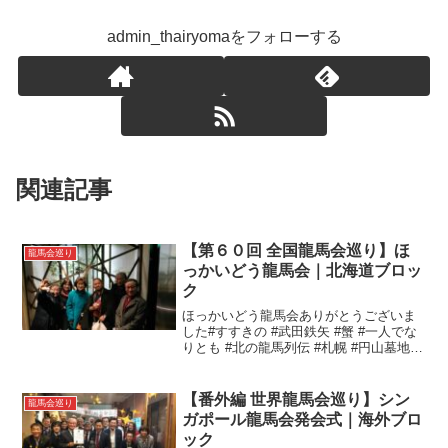
admin_thairyomaをフォローする
関連記事
【第６０回 全国龍馬会巡り】ほ
龍馬会巡り
っかいどう龍馬会｜北海道ブロッ
ク
ほっかいどう龍馬会ありがとうございま
した#すすきの #武田鉄矢 #蟹 #一人でな
りとも #北の龍馬列伝 #札幌 #円山墓地 #
御参り#坂本直寛 #北海道開拓 #ゆめぴり
かの土鍋 #炊きたて #ゆめぴりかの寿司 #
鮭親子丼 #えびそば一幻 #...
【番外編 世界龍馬会巡り】シン
龍馬会巡り
ガポール龍馬会発会式｜海外ブロ
ック