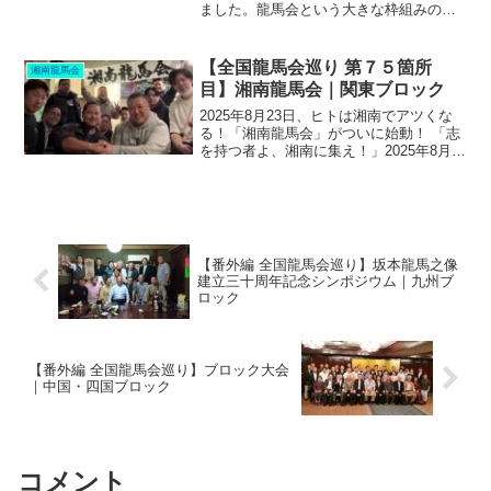
ました。龍馬会という大きな枠組みの中
で、共に活動する同志たちです。この夜
の会合は、龍馬生誕祭の振り返りと来年
に向けた想いを語り合う場でした。飲み
【全国龍馬会巡り 第７５箇所
湘南龍馬会
物を手に話し始めると、...
目】湘南龍馬会｜関東ブロック
2025年8月23日、ヒトは湘南でアツくな
る！「湘南龍馬会」がついに始動！ 「志
を持つ者よ、湘南に集え！」2025年8月
23日、歴史に新たな1ページが刻まれる
――。その舞台は、太陽が輝き、波が打
ち寄せる湘南。そこに集うのは、時代を
超えて「龍...
【番外編 全国龍馬会巡り】坂本龍馬之像
建立三十周年記念シンポジウム｜九州ブ
ロック
【番外編 全国龍馬会巡り】ブロック大会
｜中国・四国ブロック
コメント