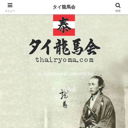
タイ龍馬会
メニュー
検索
一社) 全国龍馬社中第189番加盟龍馬会
タイ龍馬会