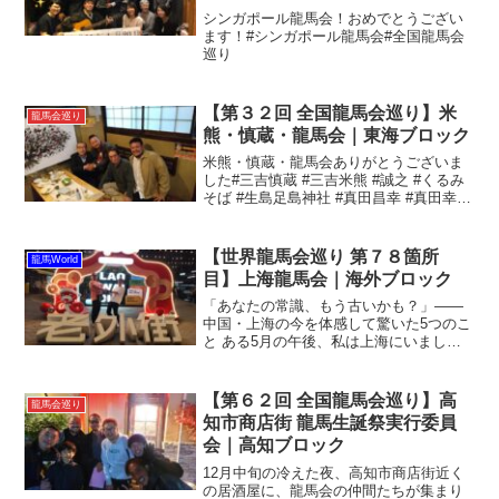
シンガポール龍馬会！おめでとうござい
ます！#シンガポール龍馬会#全国龍馬会
巡り
【第３２回 全国龍馬会巡り】米
龍馬会巡り
熊・慎蔵・龍馬会｜東海ブロック
米熊・慎蔵・龍馬会ありがとうございま
した#三吉慎蔵 #三吉米熊 #誠之 #くるみ
そば #生島足島神社 #真田昌幸 #真田幸村
#人間力 #義 #御子孫#全国龍馬会巡り#米
熊慎蔵龍馬会
【世界龍馬会巡り 第７８箇所
龍馬World
目】上海龍馬会｜海外ブロック
「あなたの常識、もう古いかも？」——
中国・上海の今を体感して驚いた5つのこ
と ある5月の午後、私は上海にいまし
た。予定は変更、集合場所のホテルも手
違い、しかもホテル側は「そんな人いま
せん」と言い張る……。一人駆けつけて
【第６２回 全国龍馬会巡り】高
龍馬会巡り
くださった上海龍馬会の...
知市商店街 龍馬生誕祭実行委員
会｜高知ブロック
12月中旬の冷えた夜、高知市商店街近く
の居酒屋に、龍馬会の仲間たちが集まり