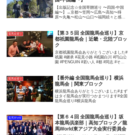
【出版記念☆全国寄贈巡り 〜四国-中国
編〜】→京都〜笠岡〜広島〜高知〜梼
原〜丸亀〜松山〜山口〜福岡続々と感想
が届いています！アマゾン購入の際はレ
ビューお願いします！ ありがとうござい
ます！ありがとうございます！#変人ポー
【第３５回 全国龍馬会巡り】京
龍馬会巡り
#息子は #武者修...
都祇園龍馬会｜近畿・北陸ブロッ
ク
京都祇園龍馬会ありがとうございました#
祇園 #継承 #花見小路 #祇園白川 #円山公
園 #PENGUIN #若い人 #都 #同志 #そう
だ京都いこう#全国龍馬会巡り#京都祇園
龍馬会
【番外編 全国龍馬会巡り】横浜
龍馬会巡り
龍馬会｜関東ブロック
横浜龍馬会ありがとうございました#まず
はタイ龍馬会が実行つかまつります#全国
龍馬会巡り#横浜龍馬会
【第６４回 全国龍馬会巡り】坂
龍馬World
本龍馬倶楽部｜高知ブロック／龍
馬World東アジア大会実行委員会