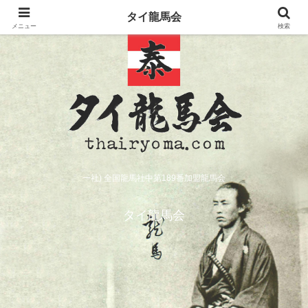
タイ龍馬会
メニュー
検索
一社) 全国龍馬社中第189番加盟龍馬会
タイ龍馬会