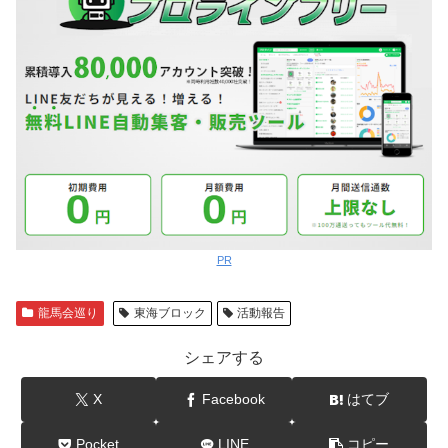
PR
龍馬会巡り
東海ブロック
活動報告
シェアする
X
Facebook
はてブ
Pocket
LINE
コピー