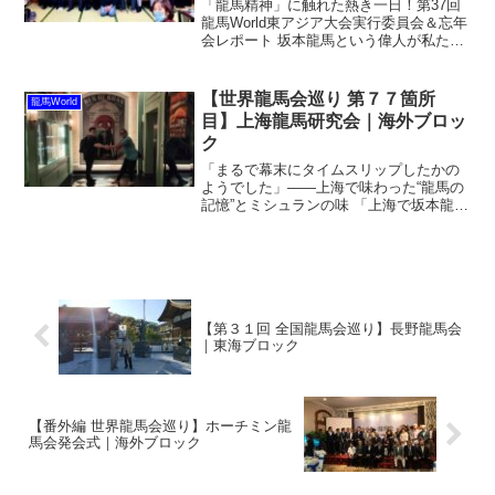
「龍馬精神」に触れた熱き一日！第37回
龍馬World東アジア大会実行委員会＆忘年
会レポート 坂本龍馬という偉人が私たち
に残した「自忘他利」の精神。その伝統
を今に伝え、未来に繋げる活動が、こん
なにも熱い人々によって支えられている
【世界龍馬会巡り 第７７箇所
龍馬World
と知ったら、あ...
目】上海龍馬研究会｜海外ブロッ
ク
「まるで幕末にタイムスリップしたかの
ようでした」——上海で味わった“龍馬の
記憶”とミシュランの味 「上海で坂本龍馬
の話を聞いたこと、ありますか？」ある
日、上海の中心・静安寺を訪れた私は、
不思議なご縁で“上海龍馬研究会”なる会合
に参加すること...
【第３１回 全国龍馬会巡り】長野龍馬会
｜東海ブロック
【番外編 世界龍馬会巡り】ホーチミン龍
馬会発会式｜海外ブロック