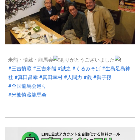
米熊・慎蔵・龍馬会
ありがとうございました
#三吉慎蔵
#三吉米熊
#誠之
#くるみそば
#生島足島神
社
#真田昌幸
#真田幸村
#人間力
#義
#御子孫
#全国龍馬会巡り
#米熊慎蔵龍馬会