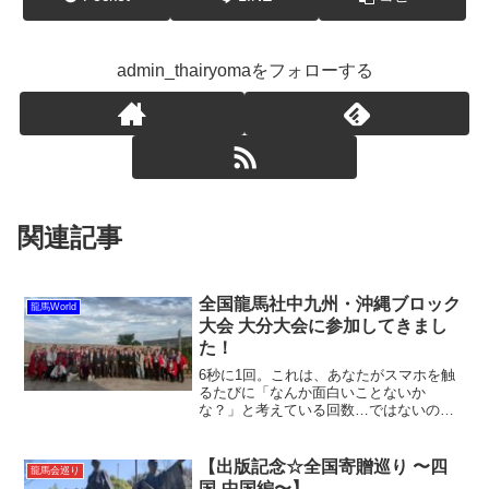
admin_thairyomaをフォローする
関連記事
全国龍馬社中九州・沖縄ブロック
龍馬World
大会 大分大会に参加してきまし
た！
6秒に1回。これは、あなたがスマホを触
るたびに「なんか面白いことないか
な？」と考えている回数…ではないので
すが、それに近い衝撃が、先日開催され
ました「全国龍馬社中九州・沖縄ブロッ
ク大会 大分大会」にはあったのです！誰
【出版記念☆全国寄贈巡り 〜四
龍馬会巡り
もが「九州はアツい！」と...
国-中国編〜】