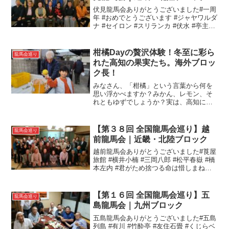
伏見龍馬会ありがとうございました#一周
年 #おめでとうございます #ジャヤワルダ
ナ #セイロン #スリランカ #伏水 #亭主七
分客三分 #寺田屋 #月桂冠 #魚三楼 #伏見
桃山 #高瀬川#全国龍馬会巡り#伏見龍馬
会
柑橘Dayの贅沢体験！冬至に彩ら
龍馬会巡り
れた高知の果実たち。海外ブロッ
ク長！
みなさん、「柑橘」という言葉から何を
思い浮かべますか？みかん、レモン、そ
れともゆずでしょうか？実は、高知には
そのどれもが集結したまさに柑橘の楽園
が広がっています。今日は特別な一日で
した。海外ブロック長にお誘いいただ
【第３８回 全国龍馬会巡り】越
龍馬会巡り
き、みかん狩りへ出かけたの...
前龍馬会｜近畿・北陸ブロック
越前龍馬会ありがとうございました#莨屋
旅館 #横井小楠 #三岡八郎 #松平春嶽 #橋
本左内 #君がため捨つる命は惜しまねど
心にかかる国の行末 #柴田勝家 #北の庄 #
一乗谷 #明智神社 #越前がに #解禁#全国
龍馬会巡り#越前龍馬会
【第１６回 全国龍馬会巡り】五
龍馬会巡り
島龍馬会｜九州ブロック
五島龍馬会ありがとうございました#五島
列島 #有川 #竹酔亭 #友住石畳 #くじらベ