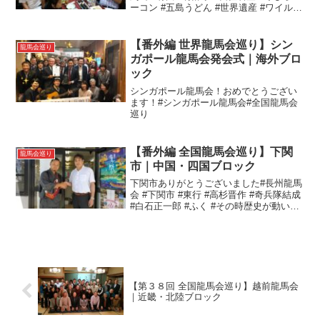
ーコン #五島うどん #世界遺産 #ワイルウ
エフ号 #池内蔵太#全国龍馬会巡り#五島
龍馬会
【番外編 世界龍馬会巡り】シン
龍馬会巡り
ガポール龍馬会発会式｜海外ブロ
ック
シンガポール龍馬会！おめでとうござい
ます！#シンガポール龍馬会#全国龍馬会
巡り
【番外編 全国龍馬会巡り】下関
龍馬会巡り
市｜中国・四国ブロック
下関市ありがとうございました#長州龍馬
会 #下関市 #東行 #高杉晋作 #奇兵隊結成
#白石正一郎 #ふく #その時歴史が動いた
#全国龍馬会巡り
【第３８回 全国龍馬会巡り】越前龍馬会
｜近畿・北陸ブロック