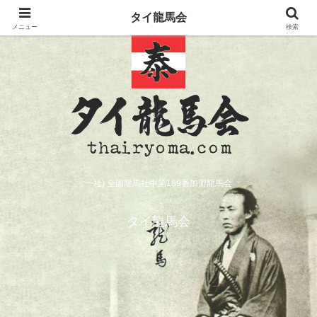
タイ龍馬会
メニュー
検索
一社) 全国龍馬社中第189番加盟龍馬会
タイ龍馬会