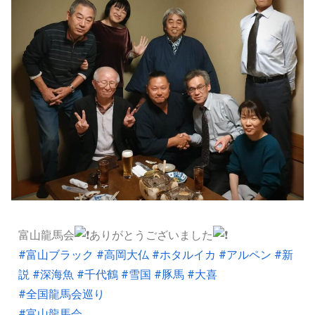
富山龍馬会
ありがとうございました
#富山ブラック
#高岡大仏
#ホタルイカ
#アルペン
#新
説
#深海魚
#千代鶴
#雪国
#豚馬
#大喜
#全国龍馬会巡り
#富山龍馬会