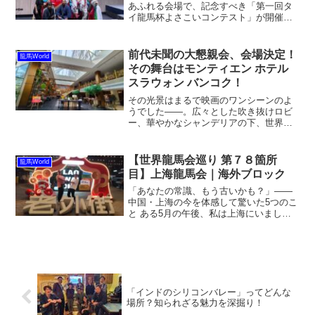
あふれる会場で、記念すべき「第一回タ
イ龍馬杯よさこいコンテスト」が開催さ
れ、大盛況のうちに幕を下ろしました。
このイベントは、タイのよさこいアンバ
サダーであり、タイ龍馬会の久保副会長
前代未聞の大懇親会、会場決定！
龍馬World
が長年温めてきた...
その舞台はモンティエン ホテル
スラウォン バンコク！
その光景はまるで映画のワンシーンのよ
うでした――。広々とした吹き抜けロビ
ー、華やかなシャンデリアの下、世界中
の仲間たちが笑顔で集う瞬間。これは、
龍馬World東アジア大会の大懇親会の話で
す。そしてその会場が、ついに決定しま
【世界龍馬会巡り 第７８箇所
龍馬World
した！しかも、なん...
目】上海龍馬会｜海外ブロック
「あなたの常識、もう古いかも？」——
中国・上海の今を体感して驚いた5つのこ
と ある5月の午後、私は上海にいまし
た。予定は変更、集合場所のホテルも手
違い、しかもホテル側は「そんな人いま
せん」と言い張る……。一人駆けつけて
くださった上海龍馬会の...
「インドのシリコンバレー」ってどんな
場所？知られざる魅力を深掘り！