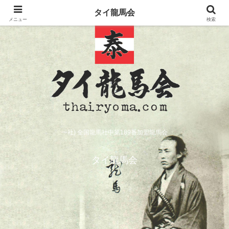
タイ龍馬会
メニュー
検索
一社) 全国龍馬社中第189番加盟龍馬会
タイ龍馬会