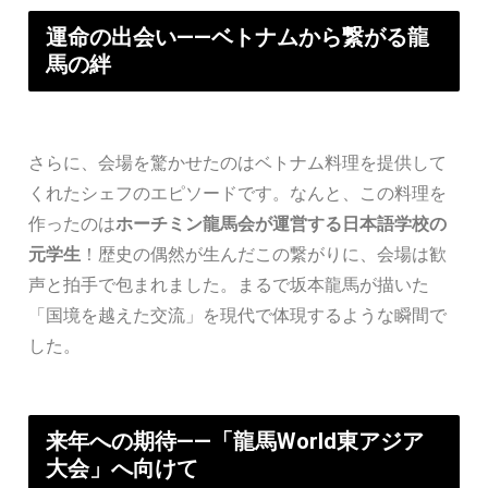
運命の出会い――ベトナムから繋がる龍
馬の絆
さらに、会場を驚かせたのはベトナム料理を提供して
くれたシェフのエピソードです。なんと、この料理を
作ったのは
ホーチミン龍馬会が運営する日本語学校の
元学生
！歴史の偶然が生んだこの繋がりに、会場は歓
声と拍手で包まれました。まるで坂本龍馬が描いた
「国境を越えた交流」を現代で体現するような瞬間で
した。
来年への期待――「龍馬World東アジア
大会」へ向けて