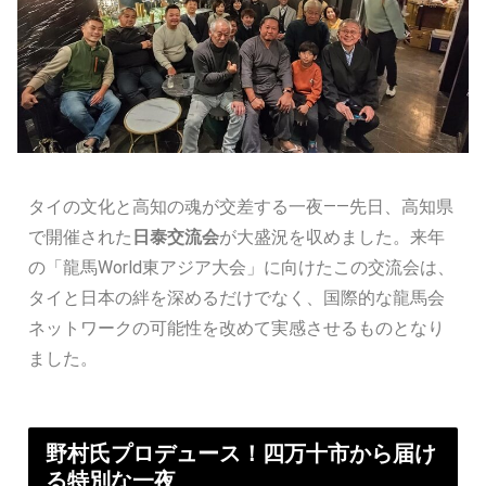
タイの文化と高知の魂が交差する一夜――先日、高知県
で開催された
日泰交流会
が大盛況を収めました。来年
の「龍馬World東アジア大会」に向けたこの交流会は、
タイと日本の絆を深めるだけでなく、国際的な龍馬会
ネットワークの可能性を改めて実感させるものとなり
ました。
野村氏プロデュース！四万十市から届け
る特別な一夜