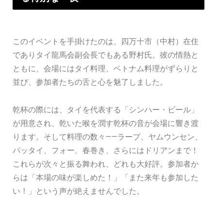
このイベントを手掛けたのは、四万十市（中村）在住
でありタイ龍馬会副会長でもある野村氏。彼の情熱と
ともに、会場にはタイ料理、ベトナム料理がずらりと
並び、参加者たちの舌と心を魅了しました。
乾杯の際には、タイを代表する「シンハー・ビール」
が用意され、乾いた喉を潤す乾杯の音が会場に響き渡
ります。そして料理の数々――ラープ、ヤムウンセン、
パッタイ、フォー、春巻き、さらにはドリアンまで！
これらが次々と振る舞われ、どれも大好評。参加者か
らは「本場の味が楽しめた！」「また来年も参加した
い！」という声が絶えませんでした。