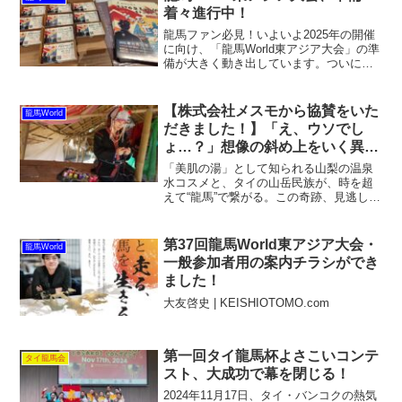
着々進行中！
龍馬ファン必見！いよいよ2025年の開催
に向け、「龍馬World東アジア大会」の準
備が大きく動き出しています。ついに完
成した大会名刺と先行チラシは、すでに
実行委員会の手によって配布がスター
ト！これを手にするだけで大会の熱気が
【株式会社メスモから協賛をいた
龍馬World
伝わってくるよう...
だきました！】「え、ウソでし
ょ…？」想像の斜め上をいく異色
コラボが爆誕。
「美肌の湯」として知られる山梨の温泉
水コスメと、タイの山岳民族が、時を超
えて“龍馬”で繋がる。この奇跡、見逃し厳
禁です。問いかけ：「温泉」と「龍
馬」、そして「山岳民族」。この３つの
ワードが繋がる未来を想像したことはあ
第37回龍馬World東アジア大会・
龍馬World
りますか？「そんなの、あ...
一般参加者用の案内チラシができ
ました！
大友啓史 | KEISHIOTOMO.com
第一回タイ龍馬杯よさこいコンテ
タイ龍馬会
スト、大成功で幕を閉じる！
2024年11月17日、タイ・バンコクの熱気