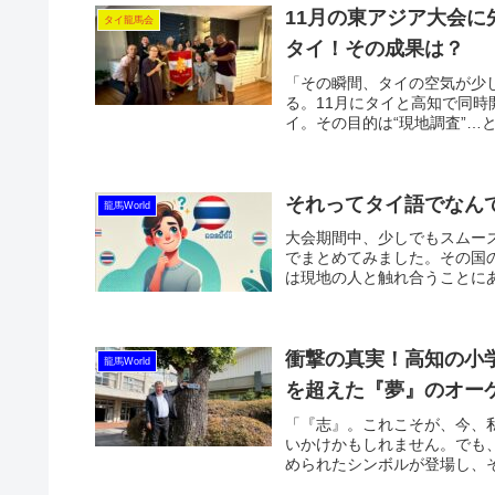
11月の東アジア大会
タイ龍馬会
タイ！その成果は？
「その瞬間、タイの空気が少
る。11月にタイと高知で同
イ。その目的は“現地調査”…と
それってタイ語でなん
龍馬World
大会期間中、少しでもスムー
でまとめてみました。その国
は現地の人と触れ合うことにあ
衝撃の真実！高知の小
龍馬World
を超えた『夢』のオー
「『志』。これこそが、今、
いかけかもしれません。でも
められたシンボルが登場し、そ