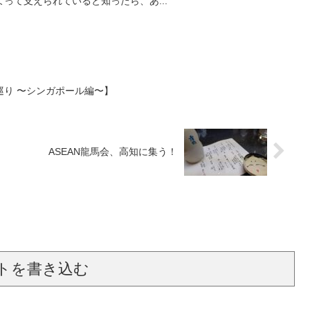
って支えられていると知ったら、あ...
巡り 〜シンガポール編〜】
ASEAN龍馬会、高知に集う！
トを書き込む