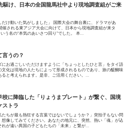
に先駆け、日本の全国龍馬社中より現地調査組がご来
しだけ動いた気がしました」 国際大会の舞台裏に、ドラマがあ
時開催される東アジア大会に向けて、日本から現地調査組が来タ
いう名の“本気のあいさつ回り”でした。 本...
て言うの？
ズにお過ごしいただけますように「ちょっとしたひと言」をタイ語
の文化は現地の人たちによって形成されるものであり、旅の醍醐味
ると考えられます。是非、ご活用ください。...
学校に降臨した「りょうまプレート」が繋ぐ、国境
ケストラ
私たちが最も熱狂する言葉ではないでしょうか？」突拍子もない問
、想像してみてください。あなたの地元に、突然、熱い「魂」が込
れが遠い異国の子どもたちの「未来」と繋が...