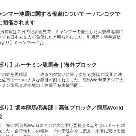
ンマー地震に関する報道について ー バンコクで
に開催されます
林芳正官房長官は２日の記者会見で、ミャンマーで発生した大規模地震に
クでも日本人１人が負傷したと明らかにした。引用元：時事通信
使館より】ミャンマーにお...
会巡り】ホーチミン龍馬会｜海外ブロック
アの絆を再確認――土佐市の夕焼けに誓う次なる挑戦 仁淀川に映
佐市で一つの大きな節目が刻まれました。龍馬World東アジア大
ミン龍馬会本拠地の土佐電子を表敬訪問...
巡り】坂本龍馬倶楽部｜高知ブロック／龍馬World
会
！第37回龍馬World東アジア大会実行委員会＆忘年会レポート 坂
残した「自忘他利」の精神。その伝統を今に伝え、未来に繋げる活