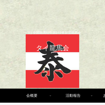
一社) 全国龍馬社中第189番加盟龍馬会
タイ龍馬会
会概要
活動報告