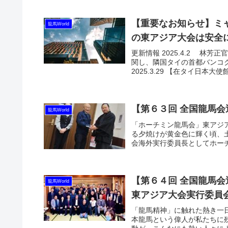
【重要なお知らせ】ミャ
龍馬World
の東アジア大会は安全
更新情報 2025.4.2 
関し、隣国タイの首都バンコ
2025.3.29 【在タイ日本大
【第６３回 全国龍馬
龍馬World
「ホーチミン龍馬会」東アジ
る夕焼けが黄金色に輝く頃、土
会海外実行委員長としてホーチ
【第６４回 全国龍馬会
龍馬World
東アジア大会実行委員
「龍馬精神」に触れた熱き一日
本龍馬という偉人が私たちに